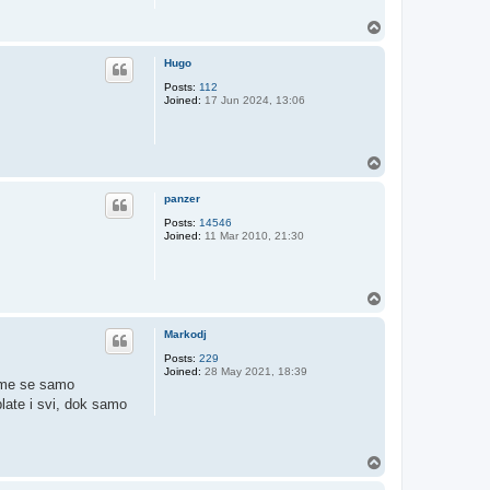
T
o
p
Hugo
Posts:
112
Joined:
17 Jun 2024, 13:06
T
o
p
panzer
Posts:
14546
Joined:
11 Mar 2010, 21:30
T
o
p
Markodj
Posts:
229
Joined:
28 May 2021, 18:39
irme se samo
plate i svi, dok samo
T
o