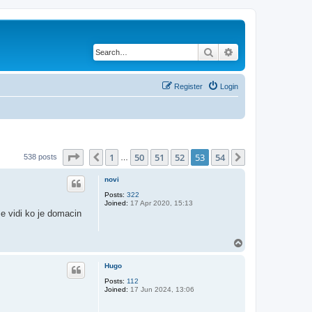
Search
Advanced search
Register
Login
Page
53
of
54
1
50
51
52
53
54
Previous
Next
538 posts
…
novi
Posts:
322
Joined:
17 Apr 2020, 15:13
se vidi ko je domacin
T
o
p
Hugo
Posts:
112
Joined:
17 Jun 2024, 13:06