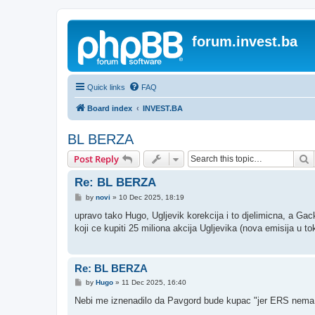
forum.invest.ba
Quick links
FAQ
Board index
INVEST.BA
BL BERZA
S
Post Reply
Re: BL BERZA
P
by
novi
»
10 Dec 2025, 18:19
o
s
upravo tako Hugo, Ugljevik korekcija i to djelimicna, a Ga
t
koji ce kupiti 25 miliona akcija Ugljevika (nova emisija u t
Re: BL BERZA
P
by
Hugo
»
11 Dec 2025, 16:40
o
s
Nebi me iznenadilo da Pavgord bude kupac "jer ERS nema n
t