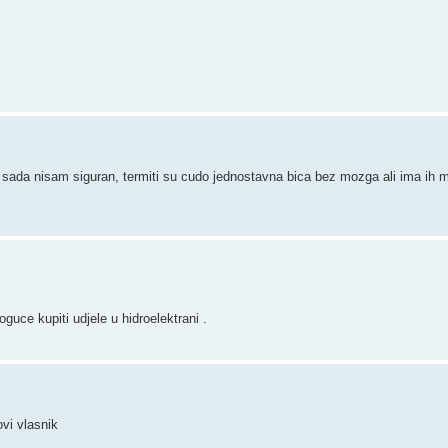
li sada nisam siguran, termiti su cudo jednostavna bica bez mozga ali ima ih m
guce kupiti udjele u hidroelektrani .
ovi vlasnik