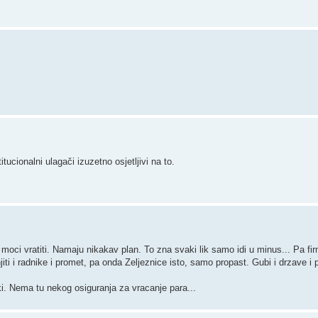
tucionalni ulagači izuzetno osjetljivi na to.
moci vratiti. Namaju nikakav plan. To zna svaki lik samo idi u minus... Pa f
iti i radnike i promet, pa onda Zeljeznice isto, samo propast. Gubi i drzave i 
aki. Nema tu nekog osiguranja za vracanje para...