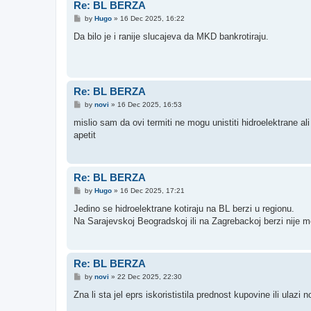
Re: BL BERZA
P
by
Hugo
»
16 Dec 2025, 16:22
o
s
Da bilo je i ranije slucajeva da MKD bankrotiraju.
t
Re: BL BERZA
P
by
novi
»
16 Dec 2025, 16:53
o
s
mislio sam da ovi termiti ne mogu unistiti hidroelektrane a
t
apetit
Re: BL BERZA
P
by
Hugo
»
16 Dec 2025, 17:21
o
s
Jedino se hidroelektrane kotiraju na BL berzi u regionu.
t
Na Sarajevskoj Beogradskoj ili na Zagrebackoj berzi nije mo
Re: BL BERZA
P
by
novi
»
22 Dec 2025, 22:30
o
s
Zna li sta jel eprs iskorististila prednost kupovine ili ulazi n
t