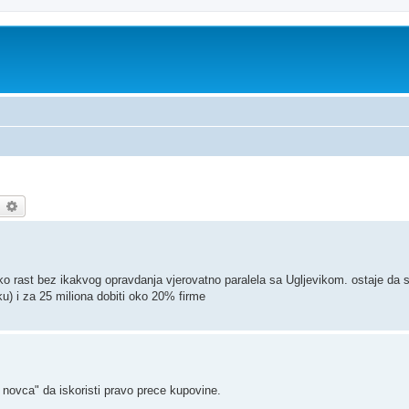
earch
Advanced search
cko rast bez ikakvog opravdanja vjerovatno paralela sa Ugljevikom. ostaje da 
oku) i za 25 miliona dobiti oko 20% firme
ovca" da iskoristi pravo prece kupovine.