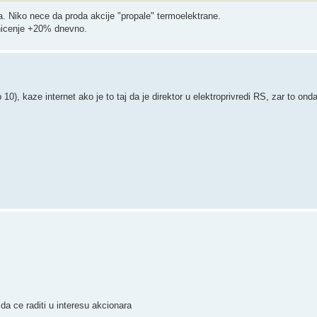
 Niko nece da proda akcije "propale" termoelektrane.
anicenje +20% dnevno.
10), kaze internet ako je to taj da je direktor u elektroprivredi RS, zar to ond
da ce raditi u interesu akcionara