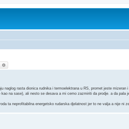
earch
Advanced search
ju naglog rasta dionica rudnika i termoelektrana u RS, promet jeste mizeran 
o kao na sase), ali nesto se desava a mi cemo zazmiriti da prodje. a da pala je
da ta neprofitabilna energetsko rudarska djelatnost jer to ne valja a nije ni z