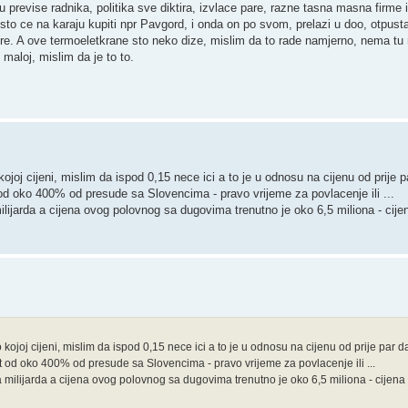
previse radnika, politika sve diktira, izvlace pare, razne tasna masna firme 
sto ce na karaju kupiti npr Pavgord, i onda on po svom, prelazi u doo, otpus
e. A ove termoeletkrane sto neko dize, mislim da to rade namjerno, nema tu n
maloj, mislim da je to to.
 kojoj cijeni, mislim da ispod 0,15 nece ici a to je u odnosu na cijenu od prije 
 od oko 400% od presude sa Slovencima - pravo vrijeme za povlacenje ili ...
milijarda a cijena ovog polovnog sa dugovima trenutno je oko 6,5 miliona - cij
o kojoj cijeni, mislim da ispod 0,15 nece ici a to je u odnosu na cijenu od prije par d
t od oko 400% od presude sa Slovencima - pravo vrijeme za povlacenje ili ...
a milijarda a cijena ovog polovnog sa dugovima trenutno je oko 6,5 miliona - cijen