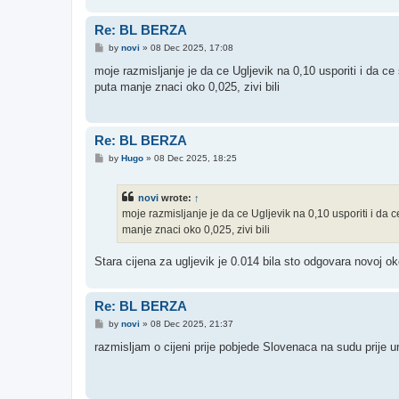
Re: BL BERZA
P
by
novi
»
08 Dec 2025, 17:08
o
s
moje razmisljanje je da ce Ugljevik na 0,10 usporiti i da ce 
t
puta manje znaci oko 0,025, zivi bili
Re: BL BERZA
P
by
Hugo
»
08 Dec 2025, 18:25
o
s
t
novi
wrote:
↑
moje razmisljanje je da ce Ugljevik na 0,10 usporiti i da ce
manje znaci oko 0,025, zivi bili
Stara cijena za ugljevik je 0.014 bila sto odgovara novoj o
Re: BL BERZA
P
by
novi
»
08 Dec 2025, 21:37
o
s
razmisljam o cijeni prije pobjede Slovenaca na sudu prije u
t