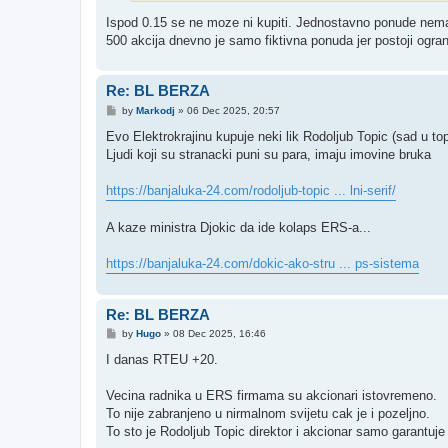
Ispod 0.15 se ne moze ni kupiti. Jednostavno ponude nema.
500 akcija dnevno je samo fiktivna ponuda jer postoji ogr
Re: BL BERZA
P
by
Markodj
»
06 Dec 2025, 20:57
o
s
Evo Elektrokrajinu kupuje neki lik Rodoljub Topic (sad u top 
t
Ljudi koji su stranacki puni su para, imaju imovine bruka
https://banjaluka-24.com/rodoljub-topic ... lni-serif/
A kaze ministra Djokic da ide kolaps ERS-a...
https://banjaluka-24.com/dokic-ako-stru ... ps-sistema
Re: BL BERZA
P
by
Hugo
»
08 Dec 2025, 16:46
o
s
I danas RTEU +20.
t
Vecina radnika u ERS firmama su akcionari istovremeno.
To nije zabranjeno u nirmalnom svijetu cak je i pozeljno.
To sto je Rodoljub Topic direktor i akcionar samo garantuje 