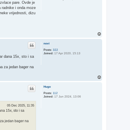
izvlace pare. Ovde je
ta radnike i onda moze
eke vrijednosti, dizu
T
o
p
novi
Posts:
322
Joined:
17 Apr 2020, 15:13
par dana 15x, sto i sa
ena za jedan bager na
T
o
p
Hugo
Posts:
112
Joined:
17 Jun 2024, 13:06
05 Dec 2025, 11:35
ana 15x, sto i sa
a za jedan bager na