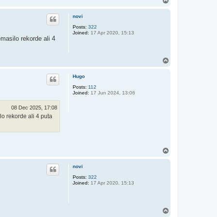
T
o
p
novi
Posts:
322
Joined:
17 Apr 2020, 15:13
emasilo rekorde ali 4
T
o
p
Hugo
Posts:
112
Joined:
17 Jun 2024, 13:06
08 Dec 2025, 17:08
lo rekorde ali 4 puta
T
o
p
novi
Posts:
322
Joined:
17 Apr 2020, 15:13
T