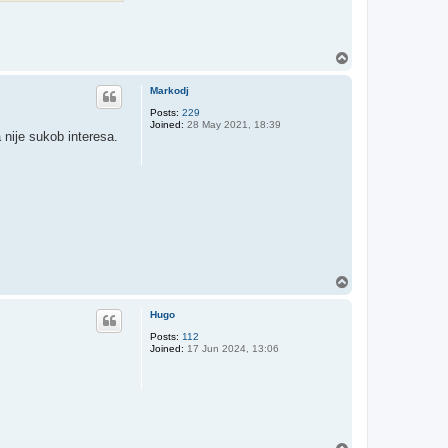
T
o
p
Markodj
Posts:
229
Joined:
28 May 2021, 18:39
a nije sukob interesa.
T
o
p
Hugo
Posts:
112
Joined:
17 Jun 2024, 13:06