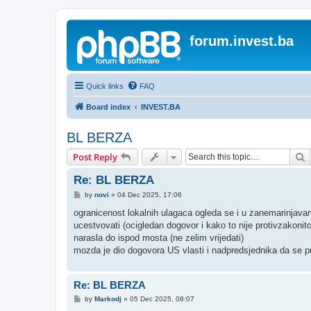
forum.invest.ba
Quick links
FAQ
Board index
INVEST.BA
BL BERZA
S
Post Reply
Re: BL BERZA
P
by
novi
»
04 Dec 2025, 17:06
o
s
ogranicenost lokalnih ulagaca ogleda se i u zanemarinjavan
t
ucestvovati (ocigledan dogovor i kako to nije protivzakonit
narasla do ispod mosta (ne zelim vrijedati)
mozda je dio dogovora US vlasti i nadpredsjednika da se pro
Re: BL BERZA
P
by
Markodj
»
05 Dec 2025, 08:07
o