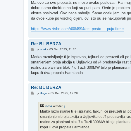
s
Ma ovo ce sve propasti, ne moze ovako poslovati. Pa imaju 
t
dobro samo direktorima koji su puni para. Ovde je problem 
ekstra poslovati. Ovo nece nabolje. Samo ocekujem jos gor
da ovce kupe po visokoj cijeni, ovi sto su se nakupovali po 
https://www.rtvbn.com/4084994/ers-posta ... puju-firme
Re: BL BERZA
P
by
novi
»
05 Dec 2025, 11:35
o
s
Marko razmisljanje ti je ispravno, tajkuni ce preuzeti ali po
t
smanjenjem broja akcija u Ugljeviku od /4 predstavlja rast
realno za planirani blok 7 u Tuzli 300MW bilo je planirana 
kopu ili dva propala Farmlanda
Re: BL BERZA
P
by
Hugo
»
05 Dec 2025, 12:29
o
s
t
novi
wrote:
↑
Marko razmisljanje ti je ispravno, tajkuni ce preuzeti ali p
smanjenjem broja akcija u Ugljeviku od /4 predstavlja ras
realno za planirani blok 7 u Tuzli 300MW bilo je planiran
kopu ili dva propala Farmlanda