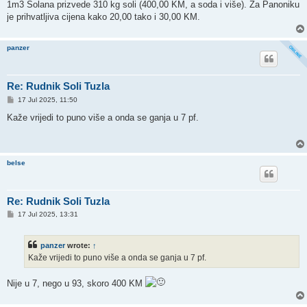
1m3 Solana prizvede 310 kg soli (400,00 KM, a soda i više). Za Panoniku
je prihvatljiva cijena kako 20,00 tako i 30,00 KM.
panzer
Re: Rudnik Soli Tuzla
P
17 Jul 2025, 11:50
o
s
Kaže vrijedi to puno više a onda se ganja u 7 pf.
t
belse
Re: Rudnik Soli Tuzla
P
17 Jul 2025, 13:31
o
s
t
panzer
wrote:
↑
Kaže vrijedi to puno više a onda se ganja u 7 pf.
Nije u 7, nego u 93, skoro 400 KM