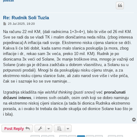
potisak
Re: Rudnik Soli Tuzla
P
25 Jul 2025, 19:20
o
s
Na računu 22 mil KM, (dali radnicima 1+3=4+), bilo bi više od 26 mil KM.
t
Sve se radi da se vladi TK i malim dioničarima neda ništa. (zbog interesa
pojedinaca) A inflacija radi svoje. Ekstremno niska cijena slanice se drži.
Kakva li će biti dobit, kada samo malo slanica poskuplja (a mora, zbog
inflacije i dr., rekao sam 3x veća, preko 10 mil. KM). Rudnik je po
dionicama 3x veći od Solane, 3x manje troškove ima, mnogo je važniji od
Solane (zato ga je država zadržala u dobrom vlasništvu, a Solanu su u
potpunosti prodali). Mnogi bi da poskupljaju nisku cijenu struje, a za
ekstrmno nisku cijenu slanice šute, ali zato narod sve više i više priča,
čak se i saznaje ko se sve namiruje...
Izgradnja skladišta nije
wishful thinking (pusti snovi)
već
proračunati
državni interes
, i interes svih ostalih, osim onih koji se dobro namiruju
na ekstremno niskoj cijeni slanice.(a tada bi dionica Rudnika ekstremno
porasla, a i ovako bi trebala da bude skuplja od dionice Solane kao što je
i bila).
Post Reply