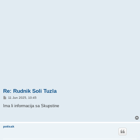
Re: Rudnik Soli Tuzla
P
11 Jun 2025, 10:45
o
s
Ima li informacija sa Skupstine
t
potisak