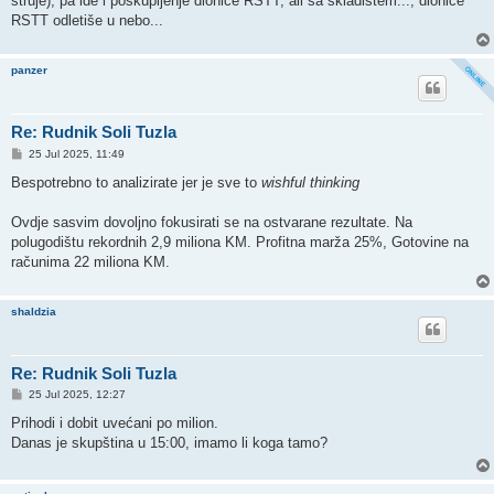
struje), pa ide i poskupljenje dionice RSTT, ali sa skladištem..., dionice
RSTT odletiše u nebo...
panzer
Re: Rudnik Soli Tuzla
P
25 Jul 2025, 11:49
o
s
Bespotrebno to analizirate jer je sve to
wishful thinking
t
Ovdje sasvim dovoljno fokusirati se na ostvarane rezultate. Na
polugodištu rekordnih 2,9 miliona KM. Profitna marža 25%, Gotovine na
računima 22 miliona KM.
shaldzia
Re: Rudnik Soli Tuzla
P
25 Jul 2025, 12:27
o
s
Prihodi i dobit uvećani po milion.
t
Danas je skupština u 15:00, imamo li koga tamo?