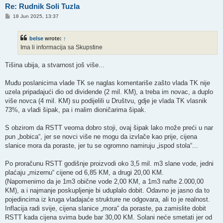
Re: Rudnik Soli Tuzla
P
18 Jun 2025, 13:37
o
s
t
belse
wrote:
↑
Ima li informacija sa Skupstine
Tišina ubija, a stvarnost još više...
Muđu poslanicima vlade TK se naglas komentariše zašto vlada TK nije
uzela pripadajući dio od dividende (2 mil. KM), a treba im novac, a duplo
više novca (4 mil. KM) su podijelili u Društvu, gdje je vlada TK vlasnik
73%, a vladi šipak, pa i malim dioničarima šipak.
S obzirom da RSTT veoma dobro stoji, ovaj šipak lako može preći u nar
pun „bobica“, jer se novci više ne mogu da izvlače kao prije, cijena
slanice mora da poraste, jer tu se ogromno namiruju „ispod stola“...
Po proračunu RSTT godišnje proizvodi oko 3,5 mil. m3 slane vode, jedni
plaćaju „mizernu“ cijene od 6,85 KM, a drugi 20,00 KM.
(Napomenimo da je 1m3 obične vode 2,00 KM, a 1m3 nafte 2.000,00
KM), a i najmanje poskupljenje bi uduplalo dobit. Odavno je jasno da to
pojedincima iz kruga vladajaće strukture ne odgovara, ali to je realnost.
Inflacija radi svije, cijena slanice „mora“ da poraste, pa zamislite dobit
RSTT kada cijena svima bude bar 30,00 KM. Solani neće smetati jer od