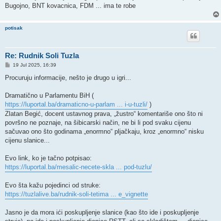
Bugojno, BNT kovacnica, FDM ... ima te robe
potisak
Re: Rudnik Soli Tuzla
P
19 Jul 2025, 16:39
o
s
Procuruju informacije, nešto je drugo u igri...
t
Dramatično u Parlamentu BiH (
https://luportal.ba/dramaticno-u-parlam ... i-u-tuzli/
)
Zlatan Begić, docent ustavnog prava, „žustro“ komentariše ono što ni
površno ne poznaje, na šibicarski način, ne bi li pod svaku cijenu
sačuvao ono što godinama „enormno“ pljačkaju, kroz „enormno“ nisku
cijenu slanice...
Evo link, ko je tačno potpisao:
https://luportal.ba/mesalic-necete-skla ... pod-tuzlu/
Evo šta kažu pojedinci od struke:
https://tuzlalive.ba/rudnik-soli-tetima ... e_vignette
Jasno je da mora ići poskupljenje slanice (kao što ide i poskupljenje