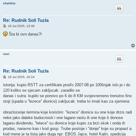
shaldzia
Re: Rudnik Soli Tuzla
P
18 Jul 2025, 13:36
o
s
Šta bi ovo danas?!
t
novi
Re: Rudnik Soli Tuzla
P
18 Jul 2025, 16:24
o
s
istorija: kupio RSTT za certifikate prod'o 2007-08 po 100tinjak islo je i do
t
120 koliko se sjecam zakljucak: zaradilo se
danas i sutra: kupilo se ponovo po 6 do 8 KM svojevremeno trenutno fino
stoji (spada u ''lezece'' dionice) zakljucak: treba to imati kao za sjemena
obrazlozenje termina koje koristim: ''lezece'' dionice su one koje drzis radi
neke jako daleke buducnosti i one lagano rastu ili one koje ti donose
laganu dividendu, ''letece'' su dionice koje kupis za brzi skok i onda ih
prodas, naravno kao i kod gosp. Trube postoje i ''donje'' koje su propast a
kod mene je ta lista jako duga npr: EBOS Jajce, hotel Kalin, spedicija