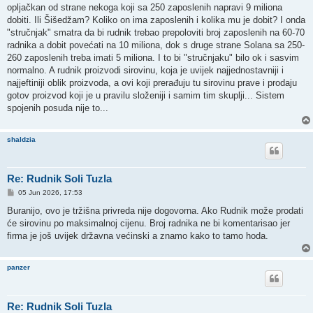
t
opljačkan od strane nekoga koji sa 250 zaposlenih napravi 9 miliona
dobiti. Ili Šišedžam? Koliko on ima zaposlenih i kolika mu je dobit? I onda
"stručnjak" smatra da bi rudnik trebao prepoloviti broj zaposlenih na 60-70
radnika a dobit povećati na 10 miliona, dok s druge strane Solana sa 250-
260 zaposlenih treba imati 5 miliona. I to bi "stručnjaku" bilo ok i sasvim
normalno. A rudnik proizvodi sirovinu, koja je uvijek najjednostavniji i
najjeftiniji oblik proizvoda, a ovi koji prerađuju tu sirovinu prave i prodaju
gotov proizvod koji je u pravilu složeniji i samim tim skuplji... Sistem
spojenih posuda nije to...
shaldzia
Re: Rudnik Soli Tuzla
P
05 Jun 2026, 17:53
o
s
Buranijo, ovo je tržišna privreda nije dogovorna. Ako Rudnik može prodati
t
će sirovinu po maksimalnoj cijenu. Broj radnika ne bi komentarisao jer
firma je još uvijek državna većinski a znamo kako to tamo hoda.
panzer
Re: Rudnik Soli Tuzla