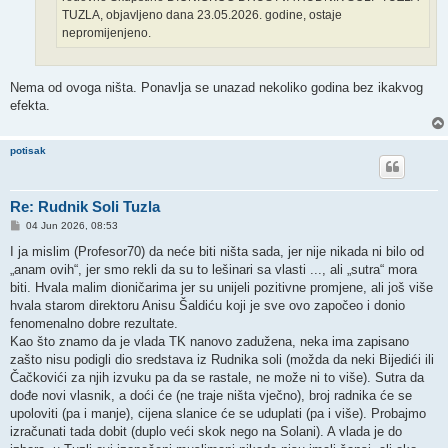
TUZLA, objavljeno dana 23.05.2026. godine, ostaje
nepromijenjeno.
Nema od ovoga ništa. Ponavlja se unazad nekoliko godina bez ikakvog
efekta.
potisak
Re: Rudnik Soli Tuzla
P
04 Jun 2026, 08:53
o
s
I ja mislim (Profesor70) da neće biti ništa sada, jer nije nikada ni bilo od
t
„anam ovih“, jer smo rekli da su to lešinari sa vlasti ..., ali „sutra“ mora
biti. Hvala malim dioničarima jer su unijeli pozitivne promjene, ali još više
hvala starom direktoru Anisu Šaldiću koji je sve ovo započeo i donio
fenomenalno dobre rezultate.
Kao što znamo da je vlada TK nanovo zadužena, neka ima zapisano
zašto nisu podigli dio sredstava iz Rudnika soli (možda da neki Bijedići ili
Čačkovići za njih izvuku pa da se rastale, ne može ni to više). Sutra da
dođe novi vlasnik, a doći će (ne traje ništa vječno), broj radnika će se
upoloviti (pa i manje), cijena slanice će se uduplati (pa i više). Probajmo
izračunati tada dobit (duplo veći skok nego na Solani). A vlada je do