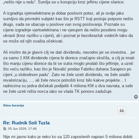
„nešto nije u redu“. Sumlja se u korupciju kroz jeftinu cijene slanice.
A izgradnja vjetroelektrane je dobar poslovni potez, ali je ovdje jako
sumljivo da privredni subjekt kao što je RSTT koji posluje potpuno nešto
drugo, sada se ubacuje u poslove van svog poslovanja. Poznate su
cijene izgradnje vjertoelektrana i ne vjerujem da nešto posebno mogu
ukrasti (kroz razliku u cijeni), ali i poznat je bezobrazluk vodećih tako da
se može od njih svašta očekivati.
Ali mislim da je glavni cilj ne dati dividendu, navodno jer se investira... jer
za samo 1 KM dividende cijena bi dionice značajno skočila, a cilj je imati
što manju cijenu dionice da bi se sutra moglo prodati što jeftinije, a uzeti
što veću razliku, kao što je Novalić prodao Fabriku duhana Sarajevo po
cijeni „u slobodnom padu“. Zato ne žele uzeti dividendu, ne žele uraditi
revalorizaciju, ..., ali žele novce potrošiti kroz bilo kakve projekte... I
radnicima su jedva dočekali podijeliti 4 miliona KM u dva navrata, a sebi
ne žele uzeti ništa novca iako se vlada TK ponovo zadužuje.
Sitna buranija
Re: Rudnik Soli Tuzla
P
05 Jun 2026, 17:48
o
s
Nije mi jasno kako je neko ko sa 120 zaposlenih napravi 5 miliona dobiti