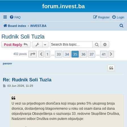
forum.invest.ba
FAQ
Register
Login
S
Board index
INVEST.BA
e
Rudnik Soli Tuzla
a
Search
Advanced s
Post Reply
r
c
Page
35
of
41
1
33
34
35
36
37
41
Previous
Next
402 posts
…
…
h
panzer
Re: Rudnik Soli Tuzla
P
03 Jun 2026, 11:25
o
s
t
U vezi sa prijedlogom dioničara koji imaju preko 5% ukupnog broja
dionica, dostavljenog blagovremeno u roku od osam dana od dana
objavljivanja Obavještenja o sazivanju 33. redovne Skupštine Društva,
Nadzorni odbor Društva ovim putem objavljuje: