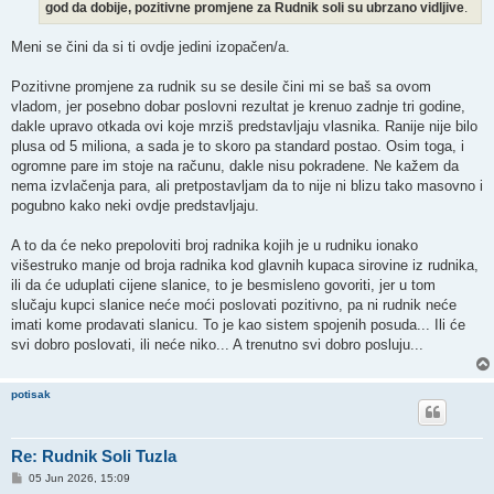
god da dobije, pozitivne promjene za Rudnik soli su ubrzano vidljive
.
Meni se čini da si ti ovdje jedini izopačen/a.
Pozitivne promjene za rudnik su se desile čini mi se baš sa ovom
vladom, jer posebno dobar poslovni rezultat je krenuo zadnje tri godine,
dakle upravo otkada ovi koje mrziš predstavljaju vlasnika. Ranije nije bilo
plusa od 5 miliona, a sada je to skoro pa standard postao. Osim toga, i
ogromne pare im stoje na računu, dakle nisu pokradene. Ne kažem da
nema izvlačenja para, ali pretpostavljam da to nije ni blizu tako masovno i
pogubno kako neki ovdje predstavljaju.
A to da će neko prepoloviti broj radnika kojih je u rudniku ionako
višestruko manje od broja radnika kod glavnih kupaca sirovine iz rudnika,
ili da će uduplati cijene slanice, to je besmisleno govoriti, jer u tom
slučaju kupci slanice neće moći poslovati pozitivno, pa ni rudnik neće
imati kome prodavati slanicu. To je kao sistem spojenih posuda... Ili će
svi dobro poslovati, ili neće niko... A trenutno svi dobro posluju...
potisak
Re: Rudnik Soli Tuzla
P
05 Jun 2026, 15:09
o