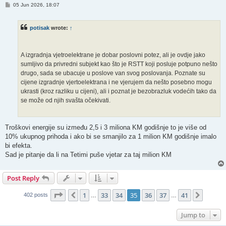
P
05 Jun 2026, 18:07
o
s
t
potisak
wrote:
↑
A izgradnja vjetroelektrane je dobar poslovni potez, ali je ovdje jako
sumljivo da privredni subjekt kao što je RSTT koji posluje potpuno nešto
drugo, sada se ubacuje u poslove van svog poslovanja. Poznate su
cijene izgradnje vjertoelektrana i ne vjerujem da nešto posebno mogu
ukrasti (kroz razliku u cijeni), ali i poznat je bezobrazluk vodećih tako da
se može od njih svašta očekivati.
Troškovi energije su između 2,5 i 3 miliona KM godišnje to je više od
10% ukupnog prihoda i ako bi se smanjilo za 1 milion KM godišnje imalo
bi efekta.
Sad je pitanje da li na Tetimi puše vjetar za taj milion KM
Post Reply
Page
35
of
41
1
33
34
35
36
37
41
Previous
Next
402 posts
…
…
Jump to