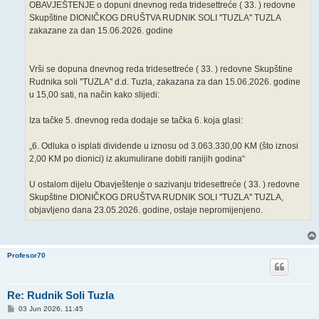
OBAVJEŠTENJE o dopuni dnevnog reda tridesettreće ( 33. ) redovne
Skupštine DIONIČKOG DRUŠTVA RUDNIK SOLI ''TUZLA'' TUZLA
zakazane za dan 15.06.2026. godine
Vrši se dopuna dnevnog reda tridesettreće ( 33. ) redovne Skupštine
Rudnika soli ''TUZLA'' d.d. Tuzla, zakazana za dan 15.06.2026. godine
u 15,00 sati, na način kako slijedi:
Iza tačke 5. dnevnog reda dodaje se tačka 6. koja glasi:
„6. Odluka o isplati dividende u iznosu od 3.063.330,00 KM (što iznosi
2,00 KM po dionici) iz akumulirane dobiti ranijih godina“
U ostalom dijelu Obavještenje o sazivanju tridesettreće ( 33. ) redovne
Skupštine DIONIČKOG DRUŠTVA RUDNIK SOLI ''TUZLA'' TUZLA,
objavljeno dana 23.05.2026. godine, ostaje nepromijenjeno.
Profesor70
Re: Rudnik Soli Tuzla
P
03 Jun 2026, 11:45
o