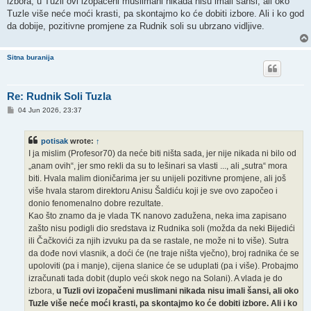
izbora, u Tuzli ovi izopačeni muslimani nikada nisu imali šansi, ali oko
Tuzle više neće moći krasti, pa skontajmo ko će dobiti izbore. Ali i ko god
da dobije, pozitivne promjene za Rudnik soli su ubrzano vidljive.
Sitna buranija
Re: Rudnik Soli Tuzla
P
04 Jun 2026, 23:37
o
s
t
potisak
wrote:
↑
I ja mislim (Profesor70) da neće biti ništa sada, jer nije nikada ni bilo od
„anam ovih“, jer smo rekli da su to lešinari sa vlasti ..., ali „sutra“ mora
biti. Hvala malim dioničarima jer su unijeli pozitivne promjene, ali još
više hvala starom direktoru Anisu Šaldiću koji je sve ovo započeo i
donio fenomenalno dobre rezultate.
Kao što znamo da je vlada TK nanovo zadužena, neka ima zapisano
zašto nisu podigli dio sredstava iz Rudnika soli (možda da neki Bijedići
ili Čačkovići za njih izvuku pa da se rastale, ne može ni to više). Sutra
da dođe novi vlasnik, a doći će (ne traje ništa vječno), broj radnika će se
upoloviti (pa i manje), cijena slanice će se uduplati (pa i više). Probajmo
izračunati tada dobit (duplo veći skok nego na Solani). A vlada je do
izbora,
u Tuzli ovi izopačeni muslimani nikada nisu imali šansi, ali oko
Tuzle više neće moći krasti, pa skontajmo ko će dobiti izbore. Ali i ko