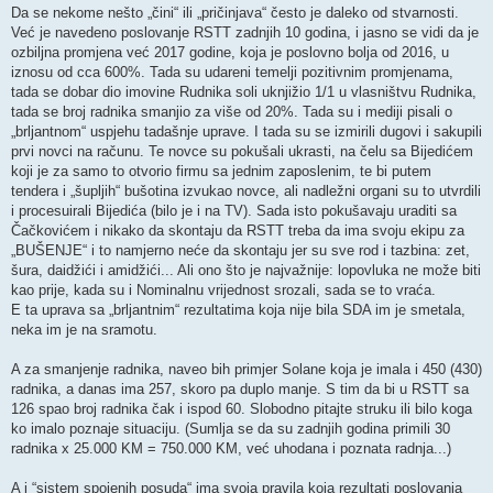
s
Da se nekome nešto „čini“ ili „pričinjava“ često je daleko od stvarnosti.
t
Već je navedeno poslovanje RSTT zadnjih 10 godina, i jasno se vidi da je
ozbiljna promjena već 2017 godine, koja je poslovno bolja od 2016, u
iznosu od cca 600%. Tada su udareni temelji pozitivnim promjenama,
tada se dobar dio imovine Rudnika soli uknjižio 1/1 u vlasništvu Rudnika,
tada se broj radnika smanjio za više od 20%. Tada su i mediji pisali o
„brljantnom“ uspjehu tadašnje uprave. I tada su se izmirili dugovi i sakupili
prvi novci na računu. Te novce su pokušali ukrasti, na čelu sa Bijedićem
koji je za samo to otvorio firmu sa jednim zaposlenim, te bi putem
tendera i „šupljih“ bušotina izvukao novce, ali nadležni organi su to utvrdili
i procesuirali Bijedića (bilo je i na TV). Sada isto pokušavaju uraditi sa
Čačkovićem i nikako da skontaju da RSTT treba da ima svoju ekipu za
„BUŠENJE“ i to namjerno neće da skontaju jer su sve rod i tazbina: zet,
šura, daidžići i amidžići... Ali ono što je najvažnije: lopovluka ne može biti
kao prije, kada su i Nominalnu vrijednost srozali, sada se to vraća.
E ta uprava sa „brljantnim“ rezultatima koja nije bila SDA im je smetala,
neka im je na sramotu.
A za smanjenje radnika, naveo bih primjer Solane koja je imala i 450 (430)
radnika, a danas ima 257, skoro pa duplo manje. S tim da bi u RSTT sa
126 spao broj radnika čak i ispod 60. Slobodno pitajte struku ili bilo koga
ko imalo poznaje situaciju. (Sumlja se da su zadnjih godina primili 30
radnika x 25.000 KM = 750.000 KM, već uhodana i poznata radnja...)
A i “sistem spojenih posuda“ ima svoja pravila koja rezultati poslovanja