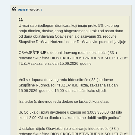
s
t
panzer
wrote:
↑
U vezi sa prijedlogom dioničara koji imaju preko 5% ukupnog
broja dionica, dostavljenog blagovremeno u roku od osam dana
od dana objavljivanja Obavještenja o sazivanju 33. redovne
Skupštine Društva, Nadzorni odbor Društva ovim putem objavljuje:
OBAVJEŠTENJE o dopuni dnevnog reda tridesettreće ( 33. )
redovne Skupštine DIONIČKOG DRUŠTVA RUDNIK SOLI ''TUZLA''
TUZLA zakazane za dan 15.06.2026. godine
Vrši se dopuna dnevnog reda tridesettreće ( 33. ) redovne
Skupštine Rudnika soli ''TUZLA'' d.d. Tuzla, zakazana za dan
15.06.2026. godine u 15,00 sati, na način kako slijedi:
Iza tačke 5. dnevnog reda dodaje se tačka 6. koja glasi:
„6. Odluka o isplati dividende u iznosu od 3.063.330,00 KM (što
iznosi 2,00 KM po dionici) iz akumulirane dobiti ranijih godina“
U ostalom dijelu Obavještenje o sazivanju tridesettreće ( 33. )
redovne Skupštine DIONIČKOG DRUŠTVA RUDNIK SOLI ''TUZLA''