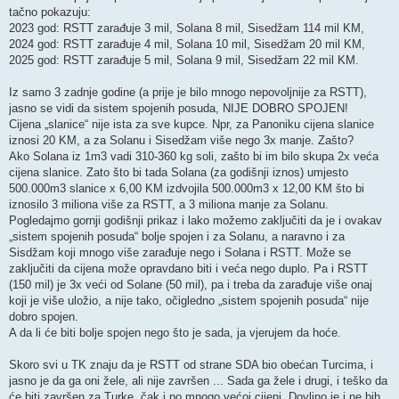
tačno pokazuju:
2023 god: RSTT zarađuje 3 mil, Solana 8 mil, Sisedžam 114 mil KM,
2024 god: RSTT zarađuje 4 mil, Solana 10 mil, Sisedžam 20 mil KM,
2025 god: RSTT zarađuje 5 mil, Solana 9 mil, Sisedžam 22 mil KM.
Iz samo 3 zadnje godine (a prije je bilo mnogo nepovoljnije za RSTT),
jasno se vidi da sistem spojenih posuda, NIJE DOBRO SPOJEN!
Cijena „slanice“ nije ista za sve kupce. Npr, za Panoniku cijena slanice
iznosi 20 KM, a za Solanu i Sisedžam više nego 3x manje. Zašto?
Ako Solana iz 1m3 vadi 310-360 kg soli, zašto bi im bilo skupa 2x veća
cijena slanice. Zato što bi tada Solana (za godišnji iznos) umjesto
500.000m3 slanice x 6,00 KM izdvojila 500.000m3 x 12,00 KM što bi
iznosilo 3 miliona više za RSTT, a 3 miliona manje za Solanu.
Pogledajmo gornji godišnji prikaz i lako možemo zaključiti da je i ovakav
„sistem spojenih posuda“ bolje spojen i za Solanu, a naravno i za
Sisdžam koji mnogo više zarađuje nego i Solana i RSTT. Može se
zaključiti da cijena može opravdano biti i veća nego duplo. Pa i RSTT
(150 mil) je 3x veći od Solane (50 mil), pa i treba da zarađuje više onaj
koji je više uložio, a nije tako, očigledno „sistem spojenih posuda“ nije
dobro spojen.
A da li će biti bolje spojen nego što je sada, ja vjerujem da hoće.
Skoro svi u TK znaju da je RSTT od strane SDA bio obećan Turcima, i
jasno je da ga oni žele, ali nije završen ... Sada ga žele i drugi, i teško da
će biti završen za Turke, čak i po mnogo većoj cijeni. Dovljno je i ne bih