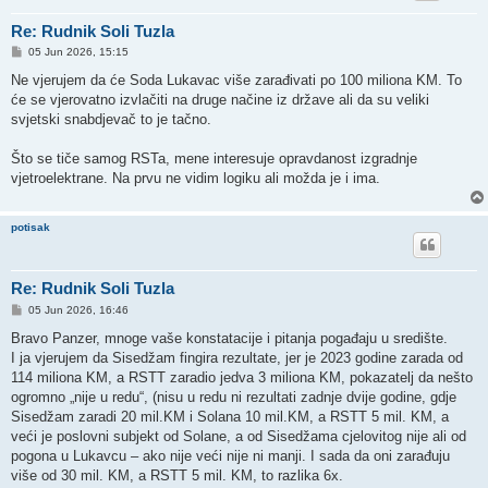
Re: Rudnik Soli Tuzla
P
05 Jun 2026, 15:15
o
s
Ne vjerujem da će Soda Lukavac više zarađivati po 100 miliona KM. To
t
će se vjerovatno izvlačiti na druge načine iz države ali da su veliki
svjetski snabdjevač to je tačno.
Što se tiče samog RSTa, mene interesuje opravdanost izgradnje
vjetroelektrane. Na prvu ne vidim logiku ali možda je i ima.
potisak
Re: Rudnik Soli Tuzla
P
05 Jun 2026, 16:46
o
s
Bravo Panzer, mnoge vaše konstatacije i pitanja pogađaju u središte.
t
I ja vjerujem da Sisedžam fingira rezultate, jer je 2023 godine zarada od
114 miliona KM, a RSTT zaradio jedva 3 miliona KM, pokazatelj da nešto
ogromno „nije u redu“, (nisu u redu ni rezultati zadnje dvije godine, gdje
Sisedžam zaradi 20 mil.KM i Solana 10 mil.KM, a RSTT 5 mil. KM, a
veći je poslovni subjekt od Solane, a od Sisedžama cjelovitog nije ali od
pogona u Lukavcu – ako nije veći nije ni manji. I sada da oni zarađuju
više od 30 mil. KM, a RSTT 5 mil. KM, to razlika 6x.