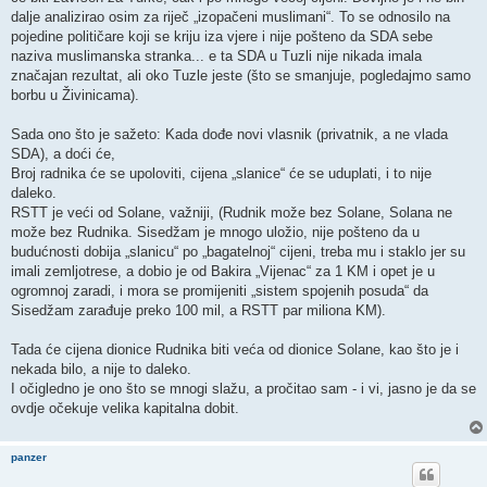
dalje analizirao osim za riječ „izopačeni muslimani“. To se odnosilo na
pojedine političare koji se kriju iza vjere i nije pošteno da SDA sebe
naziva muslimanska stranka... e ta SDA u Tuzli nije nikada imala
značajan rezultat, ali oko Tuzle jeste (što se smanjuje, pogledajmo samo
borbu u Živinicama).
Sada ono što je sažeto: Kada dođe novi vlasnik (privatnik, a ne vlada
SDA), a doći će,
Broj radnika će se upoloviti, cijena „slanice“ će se uduplati, i to nije
daleko.
RSTT je veći od Solane, važniji, (Rudnik može bez Solane, Solana ne
može bez Rudnika. Sisedžam je mnogo uložio, nije pošteno da u
budućnosti dobija „slanicu“ po „bagatelnoj“ cijeni, treba mu i staklo jer su
imali zemljotrese, a dobio je od Bakira „Vijenac“ za 1 KM i opet je u
ogromnoj zaradi, i mora se promijeniti „sistem spojenih posuda“ da
Sisedžam zarađuje preko 100 mil, a RSTT par miliona KM).
Tada će cijena dionice Rudnika biti veća od dionice Solane, kao što je i
nekada bilo, a nije to daleko.
I očigledno je ono što se mnogi slažu, a pročitao sam - i vi, jasno je da se
ovdje očekuje velika kapitalna dobit.
panzer