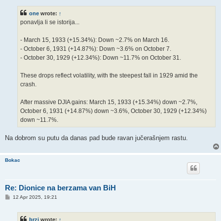
s
t
one
wrote:
↑
ponavlja li se istorija...
- March 15, 1933 (+15.34%): Down ~2.7% on March 16.
- October 6, 1931 (+14.87%): Down ~3.6% on October 7.
- October 30, 1929 (+12.34%): Down ~11.7% on October 31.
These drops reflect volatility, with the steepest fall in 1929 amid the
crash.
After massive DJIA gains: March 15, 1933 (+15.34%) down ~2.7%,
October 6, 1931 (+14.87%) down ~3.6%, October 30, 1929 (+12.34%)
down ~11.7%.
Na dobrom su putu da danas pad bude ravan jučerašnjem rastu.
Bokac
Re: Dionice na berzama van BiH
P
12 Apr 2025, 19:21
o
s
t
brzi
wrote:
↑