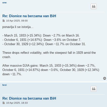
one
Re: Dionice na berzama van BiH
P
10 Apr 2025, 09:00
o
s
ponavlja li se istorija...
t
- March 15, 1933 (+15.34%): Down ~2.7% on March 16.
- October 6, 1931 (+14.87%): Down ~3.6% on October 7.
- October 30, 1929 (+12.34%): Down ~11.7% on October 31.
These drops reflect volatility, with the steepest fall in 1929 amid the
crash.
After massive DJIA gains: March 15, 1933 (+15.34%) down ~2.7%,
October 6, 1931 (+14.87%) down ~3.6%, October 30, 1929 (+12.34%)
down ~11.7%.
brzi
Re: Dionice na berzama van BiH
P
10 Apr 2025, 18:33
o