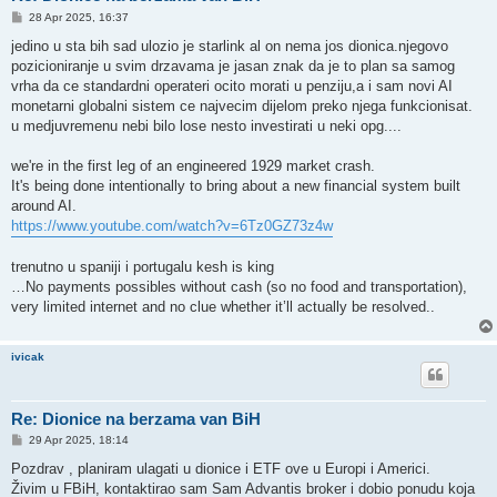
P
28 Apr 2025, 16:37
o
s
jedino u sta bih sad ulozio je starlink al on nema jos dionica.njegovo
t
pozicioniranje u svim drzavama je jasan znak da je to plan sa samog
vrha da ce standardni operateri ocito morati u penziju,a i sam novi AI
monetarni globalni sistem ce najvecim dijelom preko njega funkcionisat.
u medjuvremenu nebi bilo lose nesto investirati u neki opg....
we're in the first leg of an engineered 1929 market crash.
It's being done intentionally to bring about a new financial system built
around AI.
https://www.youtube.com/watch?v=6Tz0GZ73z4w
trenutno u spaniji i portugalu kesh is king
…No payments possibles without cash (so no food and transportation),
very limited internet and no clue whether it’ll actually be resolved..
ivicak
Re: Dionice na berzama van BiH
P
29 Apr 2025, 18:14
o
s
Pozdrav , planiram ulagati u dionice i ETF ove u Europi i Americi.
t
Živim u FBiH, kontaktirao sam Sam Advantis broker i dobio ponudu koja