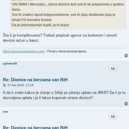
VW, BMW i Mercedes,..cijena dionice kod sve tri se prepolovila u godinu
dana.
Sve tri znatno ispod knjigovodstvene, sve tri daju dividendu koja je
iznad 5% trenutne trzisne.
Da je jednostavnije kupiti, ja bi kupio.
Šta ti je komplikovano? Trebaš potpisat ugovor sa brokerom i otvorit
devizni račun u banci.
https://www.investirajmo.com/
- Portal o dionicama/akcijama
splinter99
Re: Dionice na berzama van BiH
P
27 Apr 2025, 17:18
o
s
A da li znate kakvo je stanje u Srbiji po pitanju uplate na IBKR? Da li je tu
t
dozvoljena uplata i je li lakse kupovati strane dionice?
one
Re: Dionice na berzama van BiH