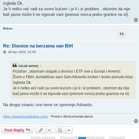
izgleda Ok.
Je li netko već radi sa ovom kućom i je li i si problem , obzirom da nije
baš jasno može li se trgovati vani (prenosi novca preko granice na sl).
Bokac
Re: Dionice na berzama van BiH
P
30 Apr 2025, 15:55
o
s
t
ivicak
wrote:
↑
Pozdrav , planiram ulagati u dionice i ETF ove u Europi i Americi.
Živim u FBiH, kontaktirao sam Sam Advantis broker i dobio ponudu koja
izgleda Ok.
Je li netko već radi sa ovom kućom i je li i si problem , obzirom da nije
baš jasno može li se trgovati vani (prenosi novca preko granice na sl).
Na drugoj stranici ove teme se spominje Advantis.
https://www.investirajmo.com/
- Portal o dionicama/akcijama
Post Reply