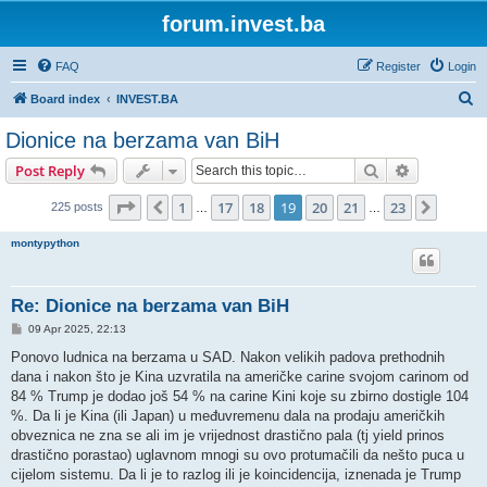
forum.invest.ba
FAQ
Register
Login
S
Board index
INVEST.BA
e
Dionice na berzama van BiH
a
Search
Advanced s
Post Reply
r
c
Page
19
of
23
1
17
18
19
20
21
23
Previous
Next
225 posts
…
…
h
montypython
Re: Dionice na berzama van BiH
P
09 Apr 2025, 22:13
o
s
Ponovo ludnica na berzama u SAD. Nakon velikih padova prethodnih
t
dana i nakon što je Kina uzvratila na američke carine svojom carinom od
84 % Trump je dodao još 54 % na carine Kini koje su zbirno dostigle 104
%. Da li je Kina (ili Japan) u međuvremenu dala na prodaju američkih
obveznica ne zna se ali im je vrijednost drastično pala (tj yield prinos
drastično porastao) uglavnom mnogi su ovo protumačili da nešto puca u
cijelom sistemu. Da li je to razlog ili je koincidencija, iznenada je Trump