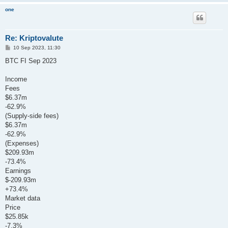
one
Re: Kriptovalute
P
10 Sep 2023, 11:30
o
s
BTC FI Sep 2023
t
Income
Fees
$6.37m
-62.9%
(Supply-side fees)
$6.37m
-62.9%
(Expenses)
$209.93m
-73.4%
Earnings
$-209.93m
+73.4%
Market data
Price
$25.85k
-7.3%