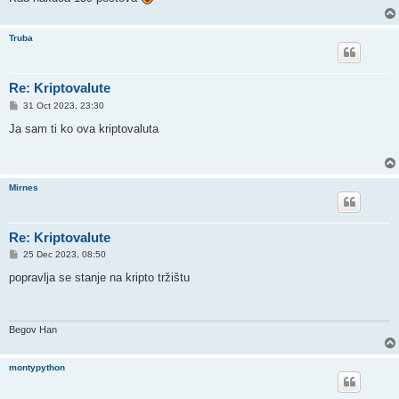
Truba
Re: Kriptovalute
P
31 Oct 2023, 23:30
o
s
Ja sam ti ko ova kriptovaluta
t
Mirnes
Re: Kriptovalute
P
25 Dec 2023, 08:50
o
s
popravlja se stanje na kripto tržištu
t
Begov Han
montypython