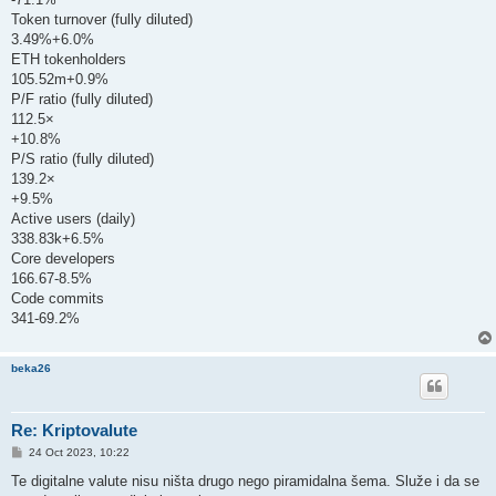
Token turnover (fully diluted)
3.49%+6.0%
ETH tokenholders
105.52m+0.9%
P/F ratio (fully diluted)
112.5×
+10.8%
P/S ratio (fully diluted)
139.2×
+9.5%
Active users (daily)
338.83k+6.5%
Core developers
166.67-8.5%
Code commits
341-69.2%
beka26
Re: Kriptovalute
P
24 Oct 2023, 10:22
o
s
Te digitalne valute nisu ništa drugo nego piramidalna šema. Služe i da se
t