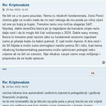
Re: Kriptovalute
P
25 Dec 2023, 11:43
o
s
Ne bih se u to puno pouzdao. Nema tu nikakvih fundamenata, čista Ponzi
t
shema gdje se svako nada da će naći nekoga da mu proda po višoj cijeni
od one po kojoj je kupio. Trenutno rastu sva rizična ulaganja S&P,
Nasdaq, dakle američka berza jer je najavljeno da kamatne stope neće
dalje rasti i da bi moglo biti čak snižavanja u 2024. Dakle easy money.
Berza to trenutno prati rastom iako su fundamenti enormno napuhani
samo je pitanje kada će balon puknuti. E sad može mjesec ili dva rasti i
do 50 hiljada a može sutra strmoglavo naniže prema 30 i niže, kad nema
nikakvog fundamentalnog parametra može optimizam potrajati neko
vrijeme ali ne bih se zanosio. Nije nikakav savjet samo moje mišljenje i
preporuka da se bude oprezan.
one
Re: Kriptovalute
P
28 Dec 2023, 09:20
o
s
vecina tokena ima automatski sedmicni,mjesecni.polugodisnji i godisnji
t
finansiski izvjestaj.
ne bi me iznenadilo da je bitcoin na pola puta u prvoj trecini,ne sto vrijedi
nego sto oslikava one koji vladaju ovim sistemom u kojem zivimo