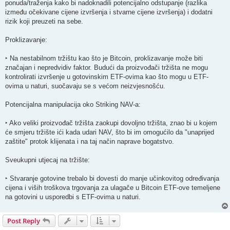
ponuda/traženja kako bi nadoknadili potencijalno odstupanje (razlika
između očekivane cijene izvršenja i stvarne cijene izvršenja) i dodatni
rizik koji preuzeti na sebe.
Proklizavanje:
‣ Na nestabilnom tržištu kao što je Bitcoin, proklizavanje može biti
značajan i nepredvidiv faktor. Budući da proizvođači tržišta ne mogu
kontrolirati izvršenje u gotovinskim ETF-ovima kao što mogu u ETF-
ovima u naturi, suočavaju se s većom neizvjesnošću.
Potencijalna manipulacija oko Striking NAV-a:
‣ Ako veliki proizvođač tržišta zaokupi dovoljno tržišta, znao bi u kojem
će smjeru tržište ići kada udari NAV, što bi im omogućilo da "unaprijed
zaštite" protok klijenata i na taj način naprave bogatstvo.
Sveukupni utjecaj na tržište:
‣ Stvaranje gotovine trebalo bi dovesti do manje učinkovitog određivanja
cijena i viših troškova trgovanja za ulagače u Bitcoin ETF-ove temeljene
na gotovini u usporedbi s ETF-ovima u naturi.
Post Reply