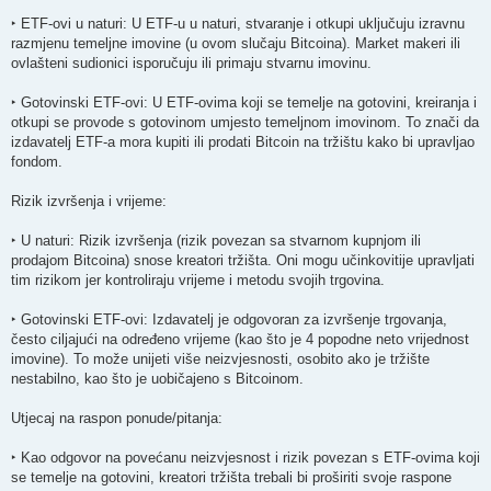
‣ ETF-ovi u naturi: U ETF-u u naturi, stvaranje i otkupi uključuju izravnu
razmjenu temeljne imovine (u ovom slučaju Bitcoina). Market makeri ili
ovlašteni sudionici isporučuju ili primaju stvarnu imovinu.
‣ Gotovinski ETF-ovi: U ETF-ovima koji se temelje na gotovini, kreiranja i
otkupi se provode s gotovinom umjesto temeljnom imovinom. To znači da
izdavatelj ETF-a mora kupiti ili prodati Bitcoin na tržištu kako bi upravljao
fondom.
Rizik izvršenja i vrijeme:
‣ U naturi: Rizik izvršenja (rizik povezan sa stvarnom kupnjom ili
prodajom Bitcoina) snose kreatori tržišta. Oni mogu učinkovitije upravljati
tim rizikom jer kontroliraju vrijeme i metodu svojih trgovina.
‣ Gotovinski ETF-ovi: Izdavatelj je odgovoran za izvršenje trgovanja,
često ciljajući na određeno vrijeme (kao što je 4 popodne neto vrijednost
imovine). To može unijeti više neizvjesnosti, osobito ako je tržište
nestabilno, kao što je uobičajeno s Bitcoinom.
Utjecaj na raspon ponude/pitanja:
‣ Kao odgovor na povećanu neizvjesnost i rizik povezan s ETF-ovima koji
se temelje na gotovini, kreatori tržišta trebali bi proširiti svoje raspone