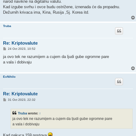
narod navikne na digitalnu valutu.
Kad izgube svrhu i ovce budu ostrižene, iznenada će da propadnu.
Dežurnih krivaca ima, Kina, Rusija ,Sj. Korea itd.
Truba
Re: Kriptovalute
P
24 Oct 2023, 10:52
o
s
ja ovo tek ne razumijem a cujem da ljudi gube ogromne pare
t
a vala i dobivaju
ExNihilo
Re: Kriptovalute
P
31 Oct 2023, 22:32
o
s
t
Truba
wrote:
↑
ja ovo tek ne razumijem a cujem da ljudi gube ogromne pare
a vala i dobivaju
Kad nakuca 159 postova