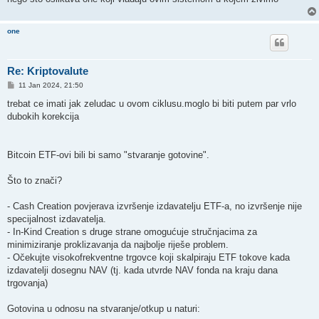
one
Re: Kriptovalute
P
11 Jan 2024, 21:50
o
s
trebat ce imati jak zeludac u ovom ciklusu.moglo bi biti putem par vrlo
t
dubokih korekcija
Bitcoin ETF-ovi bili bi samo "stvaranje gotovine".
Što to znači?
- Cash Creation povjerava izvršenje izdavatelju ETF-a, no izvršenje nije
specijalnost izdavatelja.
- In-Kind Creation s druge strane omogućuje stručnjacima za
minimiziranje proklizavanja da najbolje riješe problem.
- Očekujte visokofrekventne trgovce koji skalpiraju ETF tokove kada
izdavatelji dosegnu NAV (tj. kada utvrde NAV fonda na kraju dana
trgovanja)
Gotovina u odnosu na stvaranje/otkup u naturi: