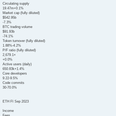
Circulating supply
19.47m+0.1%
Market cap (fully diluted)
$542.95b
-7.3%
BTC trading volume
$91.93b
-74.1%
Token turnover (fully diluted)
1.88%-4.2%
P/F ratio (fully diluted)
2,679.1×
+0.0%
Active users (daily)
650.83k+1.4%
Core developers
9.22-9.5%
Code commits
30-70.0%
ETH FI Sep 2023
Income
Fees