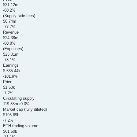
$31.12m
-80.2%
(Supply-side fees)
$6.74m
-77.7%
Revenue
$24.38m
-80.8%
(Expenses)
$25.01m
-73.1%
Earnings
$-635.44k
-101.9%
Price
$1.63k
-7.2%
Circulating supply
119.85m+0.0%
Market cap (fully diluted)
$195.89b
-7.2%
ETH trading volume
$61.60b
-71.1%