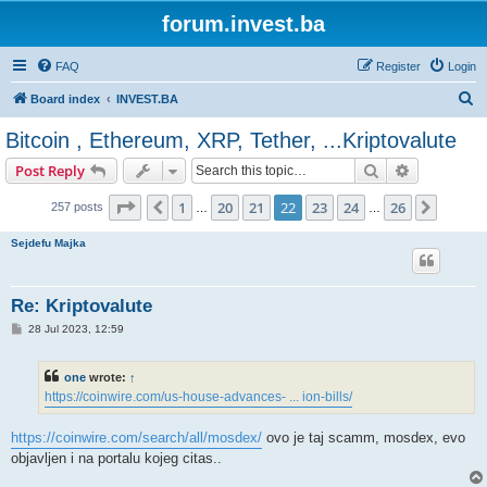
forum.invest.ba
FAQ
Register
Login
S
Board index
INVEST.BA
e
Bitcoin , Ethereum, XRP, Tether, ...Kriptovalute
a
Search
Advanced s
Post Reply
r
c
Page
22
of
26
1
20
21
22
23
24
26
Previous
Next
257 posts
…
…
h
Sejdefu Majka
Re: Kriptovalute
P
28 Jul 2023, 12:59
o
s
t
one
wrote:
↑
https://coinwire.com/us-house-advances- ... ion-bills/
https://coinwire.com/search/all/mosdex/
ovo je taj scamm, mosdex, evo
objavljen i na portalu kojeg citas..