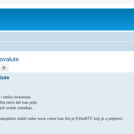
tovalute
earch
Advanced search
lute
i nešto investirao.
a neće biti kao prije.
još uvijek zarađuju.
 besplatno dobiti neke nove coine kao što je EtherBTC koji je u pripremi.