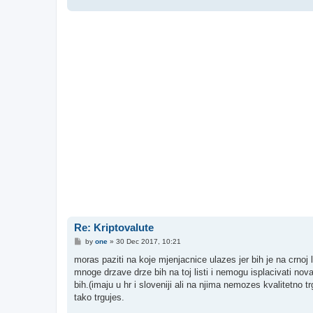
Re: Kriptovalute
P
by
one
»
30 Dec 2017, 10:21
o
s
moras paziti na koje mjenjacnice ulazes jer bih je na crno
t
mnoge drzave drze bih na toj listi i nemogu isplacivati nov
bih.(imaju u hr i sloveniji ali na njima nemozes kvalitetn
tako trgujes.