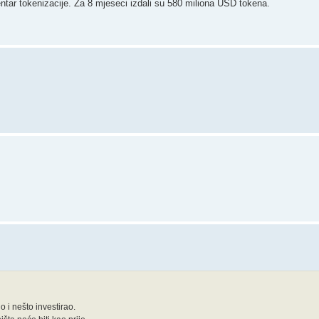
entar tokenizacije. Za 8 mjeseci izdali su 580 miliona USD tokena.
o i nešto investirao.