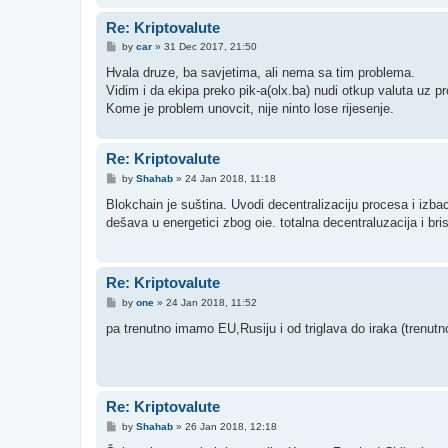
Re: Kriptovalute
P
by
car
»
31 Dec 2017, 21:50
o
s
Hvala druze, ba savjetima, ali nema sa tim problema.
t
Vidim i da ekipa preko pik-a(olx.ba) nudi otkup valuta uz p
Kome je problem unovcit, nije ninto lose rijesenje.
Re: Kriptovalute
P
by
Shahab
»
24 Jan 2018, 11:18
o
s
Blokchain je suština. Uvodi decentralizaciju procesa i izba
t
dešava u energetici zbog oie. totalna decentraluzacija i bri
Re: Kriptovalute
P
by
one
»
24 Jan 2018, 11:52
o
s
pa trenutno imamo EU,Rusiju i od triglava do iraka (trenu
t
Re: Kriptovalute
P
by
Shahab
»
26 Jan 2018, 12:18
o