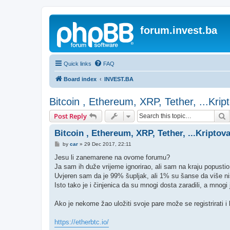
forum.invest.ba
Quick links
FAQ
Board index
INVEST.BA
Bitcoin , Ethereum, XRP, Tether, ...Krip
S
Post Reply
Bitcoin , Ethereum, XRP, Tether, ...Kriptova
P
by
car
»
29 Dec 2017, 22:11
o
s
Jesu li zanemarene na ovome forumu?
t
Ja sam ih duže vrijeme ignorirao, ali sam na kraju popustio 
Uvjeren sam da je 99% šupljak, ali 1% su šanse da više ništ
Isto tako je i činjenica da su mnogi dosta zaradili, a mnogi 
Ako je nekome žao uložiti svoje pare može se registrirati i
https://etherbtc.io/