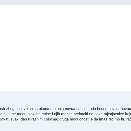
j listi zbog neusvajanja zakona o pranju novca i sl.pa kada hoces povuci nova
ac,ali ti ne mogu blokirati coine i njih mozes prebaciti na neke mjenjacnice ko
o trgovati svaki dan u raznim coinima).druga mogucnost je da imas recimo hr. r