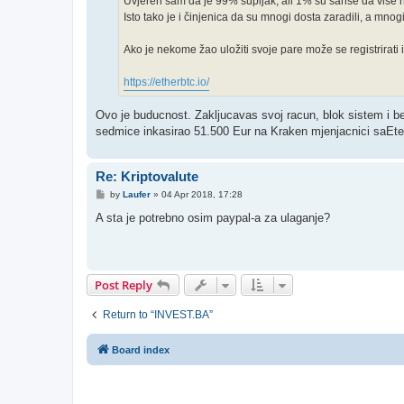
Uvjeren sam da je 99% šupljak, ali 1% su šanse da više niš
Isto tako je i činjenica da su mnogi dosta zaradili, a mnog
Ako je nekome žao uložiti svoje pare može se registrirati 
https://etherbtc.io/
Ovo je buducnost. Zakljucavas svoj racun, blok sistem i ber
sedmice inkasirao 51.500 Eur na Kraken mjenjacnici saEte
Re: Kriptovalute
P
by
Laufer
»
04 Apr 2018, 17:28
o
s
A sta je potrebno osim paypal-a za ulaganje?
t
Post Reply
Return to “INVEST.BA”
Board index