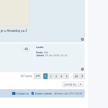
 je u Hrvatskoj za 2
T
o
p
Laufer
Posts:
151
Joined:
16 Jan 2018, 02:15
T
o
Page
1
of
26
1
2
3
4
5
26
p
Next
257 posts
…
Jump to
Contact us
Delete cookies
All times are
UTC+02:00