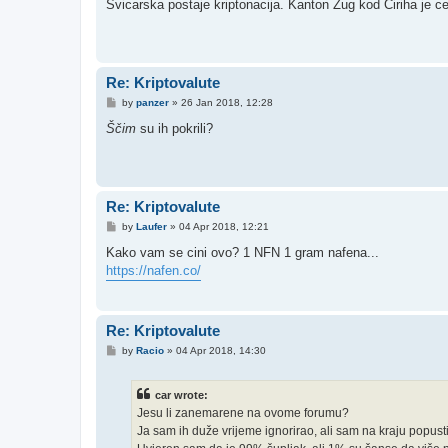
s
Švicarska postaje kriptonacija. Kanton Zug kod Ciriha je c
t
Re: Kriptovalute
P
by
panzer
»
26 Jan 2018, 12:28
o
s
Ščim
su ih pokrili?
t
Re: Kriptovalute
P
by
Laufer
»
04 Apr 2018, 12:21
o
s
Kako vam se cini ovo? 1 NFN 1 gram nafena...
t
https://nafen.co/
Re: Kriptovalute
P
by
Racio
»
04 Apr 2018, 14:30
o
s
t
car wrote:
Jesu li zanemarene na ovome forumu?
Ja sam ih duže vrijeme ignorirao, ali sam na kraju popusti