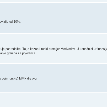
roviziju od 10%.
cuje posrednike. To je kazao i ruski premijer Medvedev. U konačnici u finansi
sanje granica za pojedinca.
tno osim urske) MMF drzavu.