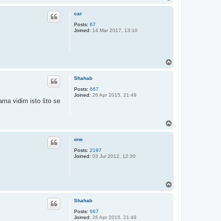
o
p
car
Posts:
67
Joined:
14 Mar 2017, 13:10
T
o
p
Shahab
Posts:
667
Joined:
26 Apr 2015, 21:49
jama vidim isto što se
T
o
p
one
Posts:
2197
Joined:
03 Jul 2012, 12:30
T
o
p
Shahab
Posts:
667
Joined:
26 Apr 2015, 21:49