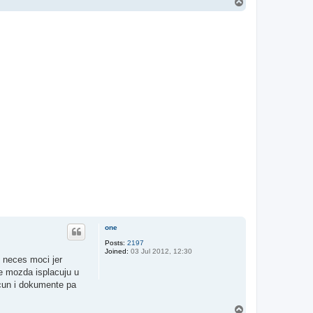
T
o
p
one
Posts:
2197
Joined:
03 Jul 2012, 12:30
c neces moci jer
je mozda isplacuju u
acun i dokumente pa
T