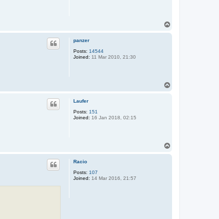
T
o
p
panzer
Posts:
14544
Joined:
11 Mar 2010, 21:30
T
o
p
Laufer
Posts:
151
Joined:
16 Jan 2018, 02:15
T
o
p
Racio
Posts:
107
Joined:
14 Mar 2016, 21:57