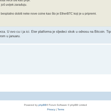
ta neće biti kao prije.
i još uvijek zarađuju.
i besplatno dobiti neke nove coine kao što je EtherBTC koji je u pripremi.
za. U ovo cu i ja ici. Eter platforma je sljedeci skok u odnosu na Bitcoin. Tip
rom u januaru.
Powered by
phpBB
® Forum Software © phpBB Limited
Privacy
|
Terms