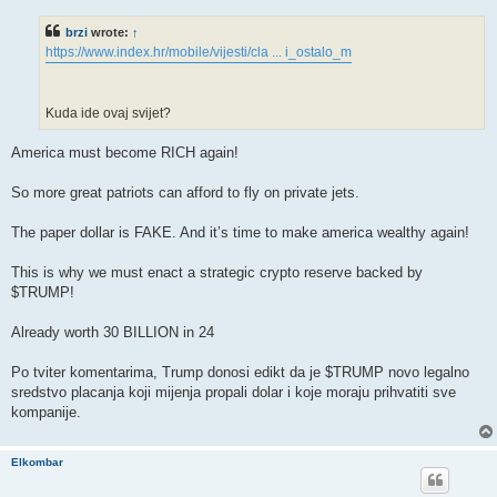
s
t
brzi
wrote:
↑
https://www.index.hr/mobile/vijesti/cla ... i_ostalo_m
Kuda ide ovaj svijet?
America must become RICH again!
So more great patriots can afford to fly on private jets.
The paper dollar is FAKE. And it’s time to make america wealthy again!
This is why we must enact a strategic crypto reserve backed by
$TRUMP!
Already worth 30 BILLION in 24
Po tviter komentarima, Trump donosi edikt da je $TRUMP novo legalno
sredstvo placanja koji mijenja propali dolar i koje moraju prihvatiti sve
kompanije.
Elkombar