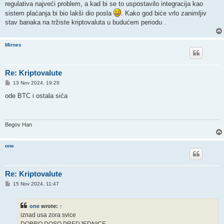
regulativa najveći problem, a kad bi se to uspostavilo integracija kao
sistem plaćanja bi bio lakši dio posla
. Kako god biće vrlo zanimljiv
stav banaka na tržiste kriptovaluta u budućem periodu .
Mirnes
Re: Kriptovalute
P
13 Nov 2024, 19:29
o
s
ode BTC i ostala sića
t
Begov Han
one
Re: Kriptovalute
P
15 Nov 2024, 11:47
o
s
t
one
wrote:
↑
iznad usa zora svice