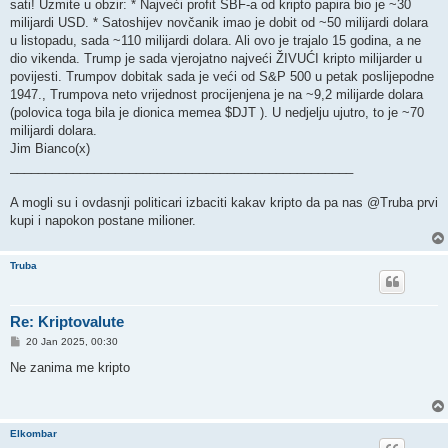
sati! Uzmite u obzir: * Najveći profit SBF-a od kripto papira bio je ~30
milijardi USD. * Satoshijev novčanik imao je dobit od ~50 milijardi dolara
u listopadu, sada ~110 milijardi dolara. Ali ovo je trajalo 15 godina, a ne
dio vikenda. Trump je sada vjerojatno najveći ŽIVUĆI kripto milijarder u
povijesti. Trumpov dobitak sada je veći od S&P 500 u petak poslijepodne
1947., Trumpova neto vrijednost procijenjena je na ~9,2 milijarde dolara
(polovica toga bila je dionica memea $DJT ). U nedjelju ujutro, to je ~70
milijardi dolara.
Jim Bianco(x)
_________________________________________________
A mogli su i ovdasnji politicari izbaciti kakav kripto da pa nas @Truba prvi
kupi i napokon postane milioner.
Truba
Re: Kriptovalute
P
20 Jan 2025, 00:30
o
s
Ne zanima me kripto
t
Elkombar