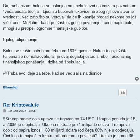
Da, mehanizam balona se oslanjao na spekulativni optimizam poznat kao
"veća budala teorija". Ljudi su kupovali lukovice ne zbog njihove stvarne
vrednosti, već zato što su verovali da će ih kasnije prodati nekome po još
višoj ceni. Međutim, kada je tržište izgubilo poverenje i cene naglo pale,
mnogi su pretrpeli ogromne finansijske gubitke.
Epilog tulipomanije:
Balon se srušio početkom februara 1637. godine. Nakon toga, tržište
tulipana se normalizovalo, ali je ovaj događaj ostao simbol iracionalnog
finansijskog ponašanja i rizika od špekulacija.
@Truba evo ideje za tebe, kad se vec zalis na dionice
Elkombar
Re: Kriptovalute
P
19 Jan 2025, 18:37
o
s
$Strump meme coin upravo se trgovao po 74 USD. Ukupna ponuda je 1B,
t
a 200M je u opticaju. Ukupna mktcap je 74 milijarde dolara. Trumpova
dobit od papira iznosi ~60 milijardi dolara (od čega 80% nije u optjecaju).
Čini li ga to najvećim kripto milijarderom u povijesti? I trajalo je samo 36