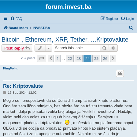
forum.invest.ba
FAQ
Register
Login
S
Board index
INVEST.BA
e
Bitcoin , Ethereum, XRP, Tether, ...Kriptovalute
a
Search
Advanced s
Post Reply
r
c
Page
24
of
26
1
22
23
24
25
26
Previous
Next
257 posts
…
h
KingPoint
Re: Kriptovalute
P
17 Sep 2024, 12:02
o
s
Moglo se i predpostaviti da će Donald Trump lansirati kripto platformu...
t
Ono što sam lično primjetio, bez obzira što na tržistu trenunto vlada bear
market i dalje je prisutan veliki broj ulaganja "velikih investitora". Nadalje,
vidim neki dan oglas za uslugu dubinskog čišćenja u Sarajevu uz
mogućnost plaćanja kriptovalutom
, a učestalo i na platformama poput
OLX-a vidi se opcija da prodavač prihvata kripto kao sistem plaćanja,
ponekad čak i za skupocjene automobile. Nekako mi se čini da je