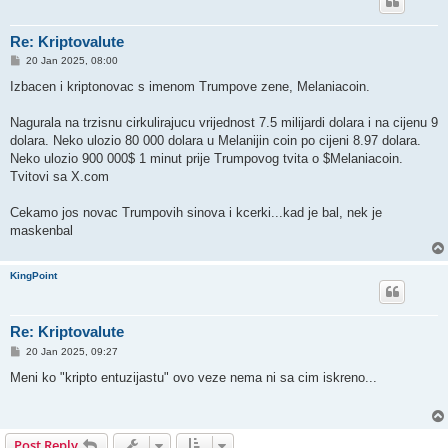
Re: Kriptovalute
P
20 Jan 2025, 08:00
o
s
Izbacen i kriptonovac s imenom Trumpove zene, Melaniacoin.
t
Nagurala na trzisnu cirkulirajucu vrijednost 7.5 milijardi dolara i na cijenu 9
dolara. Neko ulozio 80 000 dolara u Melanijin coin po cijeni 8.97 dolara.
Neko ulozio 900 000$ 1 minut prije Trumpovog tvita o $Melaniacoin.
Tvitovi sa X.com
Cekamo jos novac Trumpovih sinova i kcerki...kad je bal, nek je
maskenbal
KingPoint
Re: Kriptovalute
P
20 Jan 2025, 09:27
o
s
Meni ko "kripto entuzijastu" ovo veze nema ni sa cim iskreno...
t
Post Reply