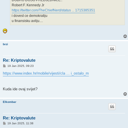
DOBRO DOSO PREDJEDNICE..
Robert F. Kennedy Jr
https://twitter.com/TheChiefNerd/status ... 1715385351
i dovest ce demokratiju
u finansisku avliju....
brzi
Re: Kriptovalute
P
19 Jan 2025, 09:23
o
s
https://www.index.hr/mobile/vijesti/cla ... i_ostalo_m
t
Kuda ide ovaj svijet?
Elkombar
Re: Kriptovalute
P
19 Jan 2025, 11:38
o