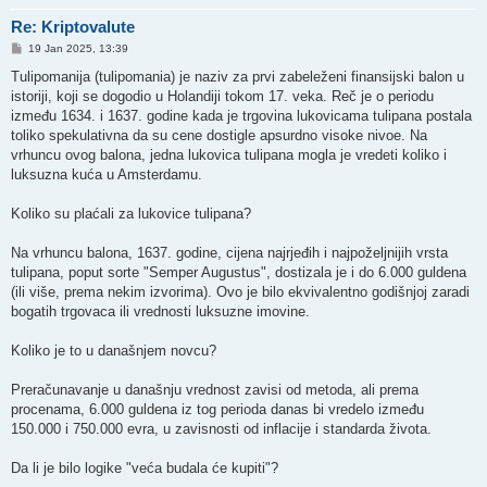
Re: Kriptovalute
P
19 Jan 2025, 13:39
o
s
Tulipomanija (tulipomania) je naziv za prvi zabeleženi finansijski balon u
t
istoriji, koji se dogodio u Holandiji tokom 17. veka. Reč je o periodu
između 1634. i 1637. godine kada je trgovina lukovicama tulipana postala
toliko spekulativna da su cene dostigle apsurdno visoke nivoe. Na
vrhuncu ovog balona, jedna lukovica tulipana mogla je vredeti koliko i
luksuzna kuća u Amsterdamu.
Koliko su plaćali za lukovice tulipana?
Na vrhuncu balona, 1637. godine, cijena najrjeđih i najpoželjnijih vrsta
tulipana, poput sorte "Semper Augustus", dostizala je i do 6.000 guldena
(ili više, prema nekim izvorima). Ovo je bilo ekvivalentno godišnjoj zaradi
bogatih trgovaca ili vrednosti luksuzne imovine.
Koliko je to u današnjem novcu?
Preračunavanje u današnju vrednost zavisi od metoda, ali prema
procenama, 6.000 guldena iz tog perioda danas bi vredelo između
150.000 i 750.000 evra, u zavisnosti od inflacije i standarda života.
Da li je bilo logike "veća budala će kupiti"?