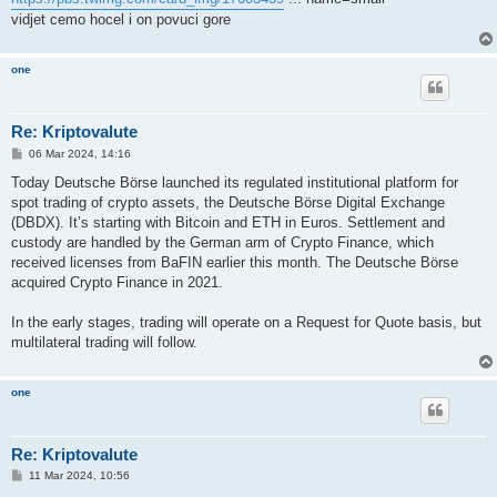
vidjet cemo hocel i on povuci gore
one
Re: Kriptovalute
P
06 Mar 2024, 14:16
o
s
Today Deutsche Börse launched its regulated institutional platform for
t
spot trading of crypto assets, the Deutsche Börse Digital Exchange
(DBDX). It’s starting with Bitcoin and ETH in Euros. Settlement and
custody are handled by the German arm of Crypto Finance, which
received licenses from BaFIN earlier this month. The Deutsche Börse
acquired Crypto Finance in 2021.
In the early stages, trading will operate on a Request for Quote basis, but
multilateral trading will follow.
one
Re: Kriptovalute
P
11 Mar 2024, 10:56
o