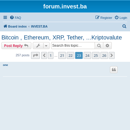
forum.invest.ba
FAQ
Register
Login
S
Board index
INVEST.BA
e
Bitcoin , Ethereum, XRP, Tether, ...Kriptovalute
a
Search
Advanced s
Post Reply
r
c
Page
23
of
26
1
21
22
23
24
25
26
Previous
Next
257 posts
…
h
one