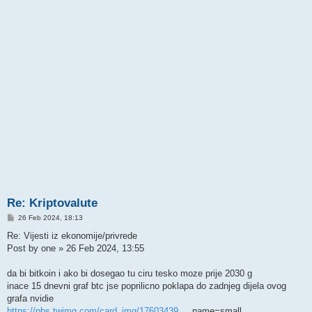
Re: Kriptovalute
P
26 Feb 2024, 18:13
o
s
Re: Vijesti iz ekonomije/privrede
t
Post by one » 26 Feb 2024, 13:55
da bi bitkoin i ako bi dosegao tu ciru tesko moze prije 2030 g
inace 15 dnevni graf btc jse poprilicno poklapa do zadnjeg dijela ovog
grafa nvidie
https://pbs.twimg.com/card_img/17603439
... name=small