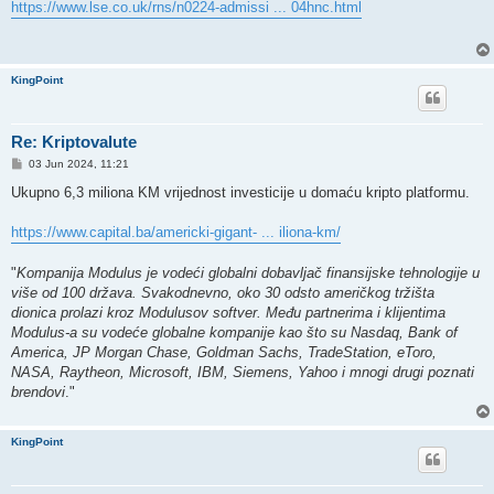
s
https://www.lse.co.uk/rns/n0224-admissi ... 04hnc.html
t
KingPoint
Re: Kriptovalute
P
03 Jun 2024, 11:21
o
s
Ukupno 6,3 miliona KM vrijednost investicije u domaću kripto platformu.
t
https://www.capital.ba/americki-gigant- ... iliona-km/
"
Kompanija Modulus je vodeći globalni dobavljač finansijske tehnologije u
više od 100 država. Svakodnevno, oko 30 odsto američkog tržišta
dionica prolazi kroz Modulusov softver. Među partnerima i klijentima
Modulus-a su vodeće globalne kompanije kao što su Nasdaq, Bank of
America, JP Morgan Chase, Goldman Sachs, TradeStation, eToro,
NASA, Raytheon, Microsoft, IBM, Siemens, Yahoo i mnogi drugi poznati
brendovi
."
KingPoint