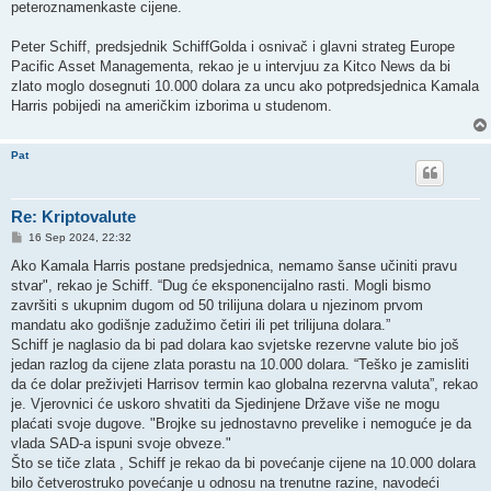
peteroznamenkaste cijene.
Peter Schiff, predsjednik SchiffGolda i osnivač i glavni strateg Europe
Pacific Asset Managementa, rekao je u intervjuu za Kitco News da bi
zlato moglo dosegnuti 10.000 dolara za uncu ako potpredsjednica Kamala
Harris pobijedi na američkim izborima u studenom.
Pat
Re: Kriptovalute
P
16 Sep 2024, 22:32
o
s
Ako Kamala Harris postane predsjednica, nemamo šanse učiniti pravu
t
stvar", rekao je Schiff. “Dug će eksponencijalno rasti. Mogli bismo
završiti s ukupnim dugom od 50 trilijuna dolara u njezinom prvom
mandatu ako godišnje zadužimo četiri ili pet trilijuna dolara.”
Schiff je naglasio da bi pad dolara kao svjetske rezervne valute bio još
jedan razlog da cijene zlata porastu na 10.000 dolara. “Teško je zamisliti
da će dolar preživjeti Harrisov termin kao globalna rezervna valuta”, rekao
je. Vjerovnici će uskoro shvatiti da Sjedinjene Države više ne mogu
plaćati svoje dugove. "Brojke su jednostavno prevelike i nemoguće je da
vlada SAD-a ispuni svoje obveze."
Što se tiče zlata , Schiff je rekao da bi povećanje cijene na 10.000 dolara
bilo četverostruko povećanje u odnosu na trenutne razine, navodeći