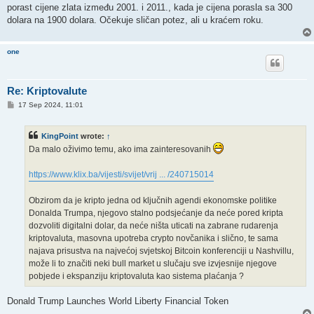
porast cijene zlata između 2001. i 2011., kada je cijena porasla sa 300
dolara na 1900 dolara. Očekuje sličan potez, ali u kraćem roku.
one
Re: Kriptovalute
P
17 Sep 2024, 11:01
o
s
t
KingPoint
wrote:
↑
Da malo oživimo temu, ako ima zainteresovanih
https://www.klix.ba/vijesti/svijet/vrij ... /240715014
Obzirom da je kripto jedna od ključnih agendi ekonomske politike
Donalda Trumpa, njegovo stalno podsjećanje da neće pored kripta
dozvoliti digitalni dolar, da neće ništa uticati na zabrane rudarenja
kriptovaluta, masovna upotreba crypto novčanika i slično, te sama
najava prisustva na najvećoj svjetskoj Bitcoin konferenciji u Nashvillu,
može li to značiti neki bull market u slučaju sve izvjesnije njegove
pobjede i ekspanziju kriptovaluta kao sistema plaćanja ?
Donald Trump Launches World Liberty Financial Token