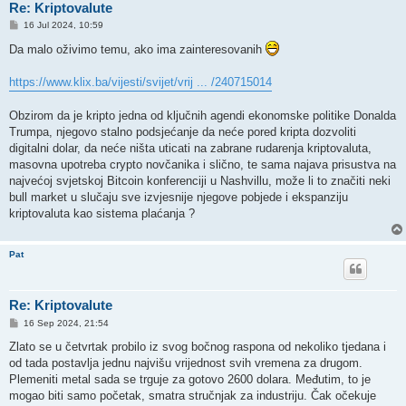
Re: Kriptovalute
P
16 Jul 2024, 10:59
o
s
Da malo oživimo temu, ako ima zainteresovanih
t
https://www.klix.ba/vijesti/svijet/vrij ... /240715014
Obzirom da je kripto jedna od ključnih agendi ekonomske politike Donalda
Trumpa, njegovo stalno podsjećanje da neće pored kripta dozvoliti
digitalni dolar, da neće ništa uticati na zabrane rudarenja kriptovaluta,
masovna upotreba crypto novčanika i slično, te sama najava prisustva na
najvećoj svjetskoj Bitcoin konferenciji u Nashvillu, može li to značiti neki
bull market u slučaju sve izvjesnije njegove pobjede i ekspanziju
kriptovaluta kao sistema plaćanja ?
Pat
Re: Kriptovalute
P
16 Sep 2024, 21:54
o
s
Zlato se u četvrtak probilo iz svog bočnog raspona od nekoliko tjedana i
t
od tada postavlja jednu najvišu vrijednost svih vremena za drugom.
Plemeniti metal sada se trguje za gotovo 2600 dolara. Međutim, to je
mogao biti samo početak, smatra stručnjak za industriju. Čak očekuje