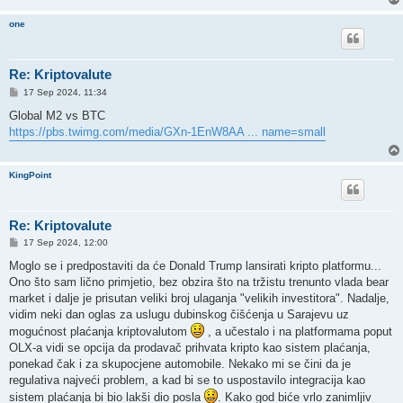
one
Re: Kriptovalute
P
17 Sep 2024, 11:34
o
s
Global M2 vs BTC
t
https://pbs.twimg.com/media/GXn-1EnW8AA ... name=small
KingPoint
Re: Kriptovalute
P
17 Sep 2024, 12:00
o
s
Moglo se i predpostaviti da će Donald Trump lansirati kripto platformu...
t
Ono što sam lično primjetio, bez obzira što na tržistu trenunto vlada bear
market i dalje je prisutan veliki broj ulaganja "velikih investitora". Nadalje,
vidim neki dan oglas za uslugu dubinskog čišćenja u Sarajevu uz
mogućnost plaćanja kriptovalutom
, a učestalo i na platformama poput
OLX-a vidi se opcija da prodavač prihvata kripto kao sistem plaćanja,
ponekad čak i za skupocjene automobile. Nekako mi se čini da je
regulativa najveći problem, a kad bi se to uspostavilo integracija kao
sistem plaćanja bi bio lakši dio posla
. Kako god biće vrlo zanimljiv