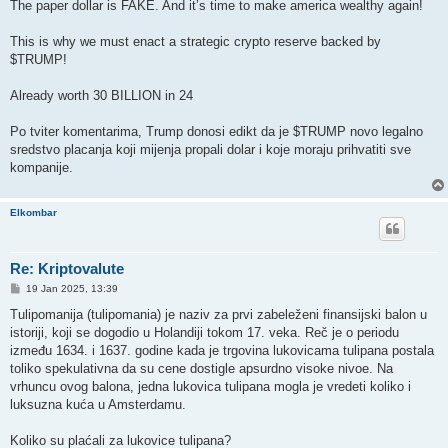
The paper dollar is FAKE. And it’s time to make america wealthy again!
This is why we must enact a strategic crypto reserve backed by
$TRUMP!
Already worth 30 BILLION in 24
Po tviter komentarima, Trump donosi edikt da je $TRUMP novo legalno
sredstvo placanja koji mijenja propali dolar i koje moraju prihvatiti sve
kompanije.
Elkombar
Re: Kriptovalute
P
19 Jan 2025, 13:39
o
s
Tulipomanija (tulipomania) je naziv za prvi zabeleženi finansijski balon u
t
istoriji, koji se dogodio u Holandiji tokom 17. veka. Reč je o periodu
između 1634. i 1637. godine kada je trgovina lukovicama tulipana postala
toliko spekulativna da su cene dostigle apsurdno visoke nivoe. Na
vrhuncu ovog balona, jedna lukovica tulipana mogla je vredeti koliko i
luksuzna kuća u Amsterdamu.
Koliko su plaćali za lukovice tulipana?