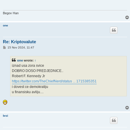
Begov Han
one
Re: Kriptovalute
P
15 Nov 2024, 11:47
o
s
t
one
wrote:
↑
iznad usa zora svice
DOBRO DOSO PREDJEDNICE..
Robert F. Kennedy Jr
https://twitter.com/TheChiefNerd/status ... 1715385351
i dovest ce demokratiju
u finansisku avliju....
brzi