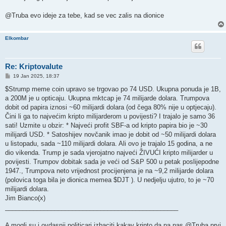
@Truba evo ideje za tebe, kad se vec zalis na dionice
Elkombar
Re: Kriptovalute
P
19 Jan 2025, 18:37
o
s
$Strump meme coin upravo se trgovao po 74 USD. Ukupna ponuda je 1B,
t
a 200M je u opticaju. Ukupna mktcap je 74 milijarde dolara. Trumpova
dobit od papira iznosi ~60 milijardi dolara (od čega 80% nije u optjecaju).
Čini li ga to najvećim kripto milijarderom u povijesti? I trajalo je samo 36
sati! Uzmite u obzir: * Najveći profit SBF-a od kripto papira bio je ~30
milijardi USD. * Satoshijev novčanik imao je dobit od ~50 milijardi dolara
u listopadu, sada ~110 milijardi dolara. Ali ovo je trajalo 15 godina, a ne
dio vikenda. Trump je sada vjerojatno najveći ŽIVUĆI kripto milijarder u
povijesti. Trumpov dobitak sada je veći od S&P 500 u petak poslijepodne
1947., Trumpova neto vrijednost procijenjena je na ~9,2 milijarde dolara
(polovica toga bila je dionica memea $DJT ). U nedjelju ujutro, to je ~70
milijardi dolara.
Jim Bianco(x)
_________________________________________________
A mogli su i ovdasnji politicari izbaciti kakav kripto da pa nas @Truba prvi