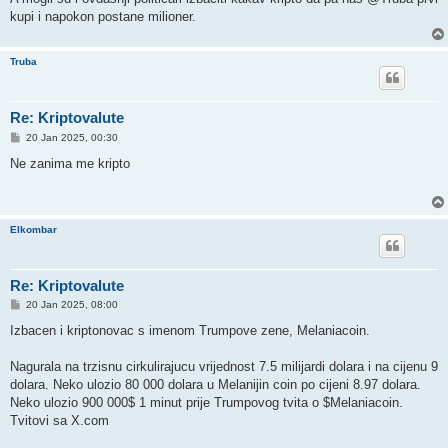
kupi i napokon postane milioner.
Truba
Re: Kriptovalute
P
20 Jan 2025, 00:30
o
s
Ne zanima me kripto
t
Elkombar
Re: Kriptovalute
P
20 Jan 2025, 08:00
o
s
Izbacen i kriptonovac s imenom Trumpove zene, Melaniacoin.
t
Nagurala na trzisnu cirkulirajucu vrijednost 7.5 milijardi dolara i na cijenu 9
dolara. Neko ulozio 80 000 dolara u Melanijin coin po cijeni 8.97 dolara.
Neko ulozio 900 000$ 1 minut prije Trumpovog tvita o $Melaniacoin.
Tvitovi sa X.com