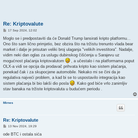
Re: Kriptovalute
P
17 Sep 2024, 12:02
o
s
Moglo se i predpostaviti da će Donald Trump lansirati kripto platformu...
t
Ono što sam lično primjetio, bez obzira što na tržistu trenunto vlada bear
market i dalje je prisutan veliki broj ulaganja "velikih investitora". Nadalje,
vidim neki dan oglas za uslugu dubinskog čišćenja u Sarajevu uz
mogućnost plaćanja kriptovalutom
, a učestalo i na platformama poput
OLX-a vidi se opcija da prodavač prihvata kripto kao sistem plaćanja,
ponekad čak i za skupocjene automobile. Nekako mi se čini da je
regulativa najveći problem, a kad bi se to uspostavilo integracija kao
sistem plaćanja bi bio lakši dio posla
. Kako god biće vrlo zanimljiv
stav banaka na tržiste kriptovaluta u budućem periodu .
Mirnes
Re: Kriptovalute
P
13 Nov 2024, 19:29
o
s
ode BTC i ostala sića
t