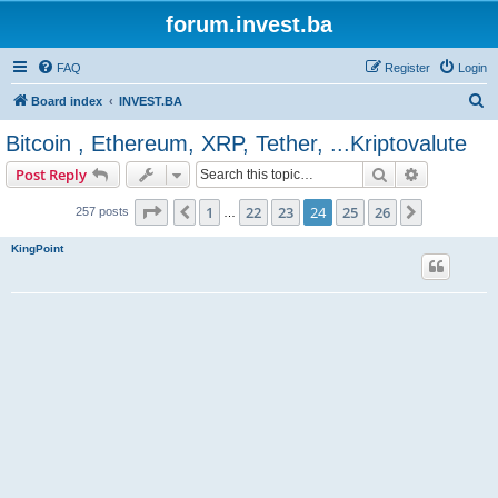
forum.invest.ba
FAQ
Register
Login
S
Board index
INVEST.BA
e
Bitcoin , Ethereum, XRP, Tether, ...Kriptovalute
a
Search
Advanced s
Post Reply
r
c
Page
24
of
26
1
22
23
24
25
26
Previous
Next
257 posts
…
h
KingPoint