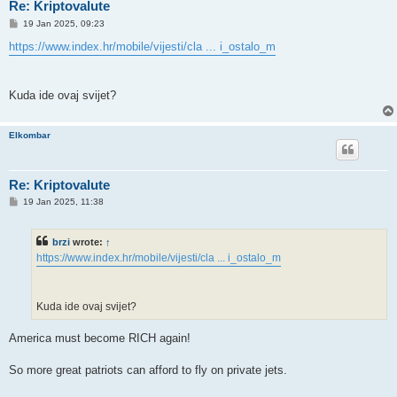
Re: Kriptovalute
P
19 Jan 2025, 09:23
o
s
https://www.index.hr/mobile/vijesti/cla ... i_ostalo_m
t
Kuda ide ovaj svijet?
Elkombar
Re: Kriptovalute
P
19 Jan 2025, 11:38
o
s
t
brzi
wrote:
↑
https://www.index.hr/mobile/vijesti/cla ... i_ostalo_m
Kuda ide ovaj svijet?
America must become RICH again!
So more great patriots can afford to fly on private jets.