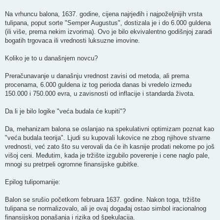
Na vrhuncu balona, 1637. godine, cijena najrjeđih i najpoželjnijih vrsta
tulipana, poput sorte "Semper Augustus", dostizala je i do 6.000 guldena
(ili više, prema nekim izvorima). Ovo je bilo ekvivalentno godišnjoj zaradi
bogatih trgovaca ili vrednosti luksuzne imovine.
Koliko je to u današnjem novcu?
Preračunavanje u današnju vrednost zavisi od metoda, ali prema
procenama, 6.000 guldena iz tog perioda danas bi vredelo između
150.000 i 750.000 evra, u zavisnosti od inflacije i standarda života.
Da li je bilo logike "veća budala će kupiti"?
Da, mehanizam balona se oslanjao na spekulativni optimizam poznat kao
"veća budala teorija". Ljudi su kupovali lukovice ne zbog njihove stvarne
vrednosti, već zato što su verovali da će ih kasnije prodati nekome po još
višoj ceni. Međutim, kada je tržište izgubilo poverenje i cene naglo pale,
mnogi su pretrpeli ogromne finansijske gubitke.
Epilog tulipomanije:
Balon se srušio početkom februara 1637. godine. Nakon toga, tržište
tulipana se normalizovalo, ali je ovaj događaj ostao simbol iracionalnog
finansijskog ponašanja i rizika od špekulacija.