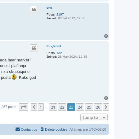
o
p
one
Posts:
2197
Joined:
03 Jul 2012, 12:30
T
o
p
KingPoint
Posts:
132
Joined:
28 May 2024, 12:45
lada bear market i
ućnost plaćanja
k i za skupocjene
o posla
. Kako god
T
o
Page
23
of
26
1
21
22
23
24
25
26
p
Previous
Next
257 posts
…
Jump to
Contact us
Delete cookies
All times are
UTC+02:00