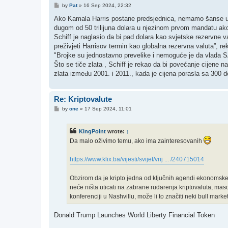
P
by
Pat
»
16 Sep 2024, 22:32
o
s
Ako Kamala Harris postane predsjednica, nemamo šanse učin
t
dugom od 50 trilijuna dolara u njezinom prvom mandatu ako go
Schiff je naglasio da bi pad dolara kao svjetske rezervne va
preživjeti Harrisov termin kao globalna rezervna valuta”, r
"Brojke su jednostavno prevelike i nemoguće je da vlada S
Što se tiče zlata , Schiff je rekao da bi povećanje cijene 
zlata između 2001. i 2011., kada je cijena porasla sa 300 d
Re: Kriptovalute
P
by
one
»
17 Sep 2024, 11:01
o
s
t
KingPoint
wrote:
↑
Da malo oživimo temu, ako ima zainteresovanih
https://www.klix.ba/vijesti/svijet/vrij ... /240715014
Obzirom da je kripto jedna od ključnih agendi ekonomske 
neće ništa uticati na zabrane rudarenja kriptovaluta, mas
konferenciji u Nashvillu, može li to značiti neki bull mar
Donald Trump Launches World Liberty Financial Token