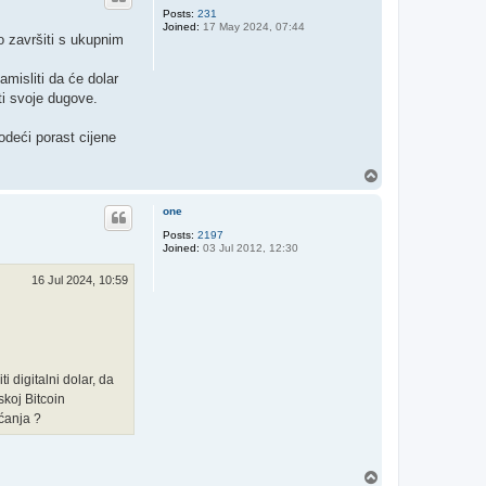
Posts:
231
Joined:
17 May 2024, 07:44
o završiti s ukupnim
amisliti da će dolar
ti svoje dugove.
odeći porast cijene
T
o
p
one
Posts:
2197
Joined:
03 Jul 2012, 12:30
16 Jul 2024, 10:59
 digitalni dolar, da
skoj Bitcoin
aćanja ?
T