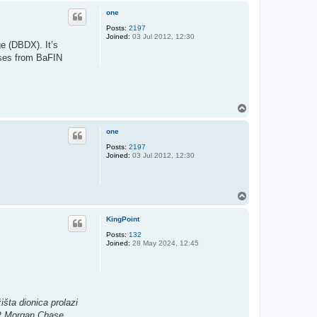
p
one
Posts:
2197
Joined:
03 Jul 2012, 12:30
ge (DBDX). It’s
nses from BaFIN
T
o
p
one
Posts:
2197
Joined:
03 Jul 2012, 12:30
T
o
p
KingPoint
Posts:
132
Joined:
28 May 2024, 12:45
šta dionica prolazi
JP Morgan Chase,