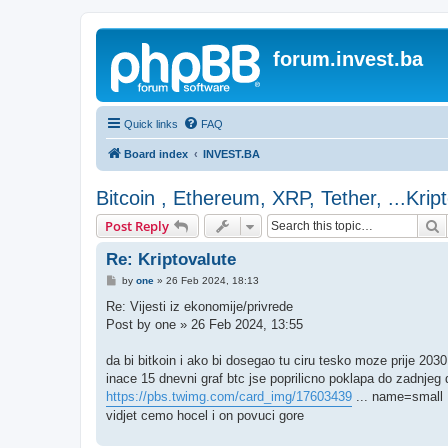
forum.invest.ba
Quick links
FAQ
Board index
INVEST.BA
Bitcoin , Ethereum, XRP, Tether, ...Krip
S
Post Reply
Re: Kriptovalute
P
by
one
»
26 Feb 2024, 18:13
o
s
Re: Vijesti iz ekonomije/privrede
t
Post by one » 26 Feb 2024, 13:55
da bi bitkoin i ako bi dosegao tu ciru tesko moze prije 2030
inace 15 dnevni graf btc jse poprilicno poklapa do zadnjeg d
https://pbs.twimg.com/card_img/17603439
... name=small
vidjet cemo hocel i on povuci gore