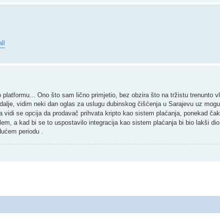
ll
 platformu... Ono što sam lično primjetio, bez obzira što na tržistu trenunto v
". Nadalje, vidim neki dan oglas za uslugu dubinskog čišćenja u Sarajevu uz mog
 vidi se opcija da prodavač prihvata kripto kao sistem plaćanja, ponekad ča
lem, a kad bi se to uspostavilo integracija kao sistem plaćanja bi bio lakši di
udućem periodu .