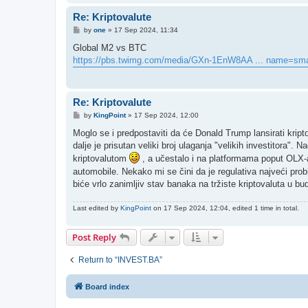
Re: Kriptovalute
P
by
one
»
17 Sep 2024, 11:34
o
s
Global M2 vs BTC
t
https://pbs.twimg.com/media/GXn-1EnW8AA ... name=sma
Re: Kriptovalute
P
by
KingPoint
»
17 Sep 2024, 12:00
o
s
Moglo se i predpostaviti da će Donald Trump lansirati kripto
t
dalje je prisutan veliki broj ulaganja "velikih investitora
kriptovalutom
, a učestalo i na platformama poput OLX-a
automobile. Nekako mi se čini da je regulativa najveći prob
biće vrlo zanimljiv stav banaka na tržiste kriptovaluta u b
Last edited by
KingPoint
on 17 Sep 2024, 12:04, edited 1 time in total.
Post Reply
Return to “INVEST.BA”
Board index