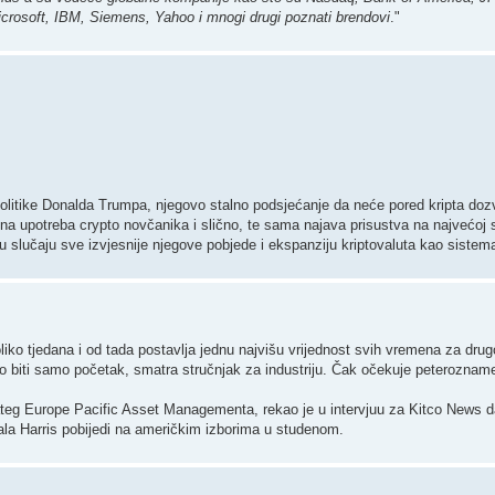
rosoft, IBM, Siemens, Yahoo i mnogi drugi poznati brendovi
."
itike Donalda Trumpa, njegovo stalno podsjećanje da neće pored kripta dozvoli
vna upotreba crypto novčanika i slično, te sama najava prisustva na najvećoj s
t u slučaju sve izvjesnije njegove pobjede i ekspanziju kriptovaluta kao sistem
liko tjedana i od tada postavlja jednu najvišu vrijednost svih vremena za dru
o biti samo početak, smatra stručnjak za industriju. Čak očekuje peteroznam
trateg Europe Pacific Asset Managementa, rekao je u intervjuu za Kitco News d
la Harris pobijedi na američkim izborima u studenom.