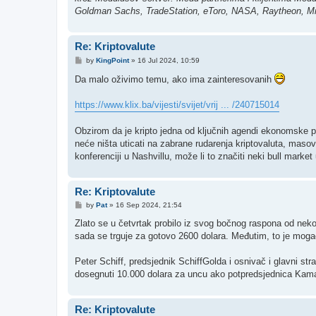
Goldman Sachs, TradeStation, eToro, NASA, Raytheon, Mic
Re: Kriptovalute
P
by
KingPoint
»
16 Jul 2024, 10:59
o
s
Da malo oživimo temu, ako ima zainteresovanih
t
https://www.klix.ba/vijesti/svijet/vrij ... /240715014
Obzirom da je kripto jedna od ključnih agendi ekonomske pol
neće ništa uticati na zabrane rudarenja kriptovaluta, maso
konferenciji u Nashvillu, može li to značiti neki bull marke
Re: Kriptovalute
P
by
Pat
»
16 Sep 2024, 21:54
o
s
Zlato se u četvrtak probilo iz svog bočnog raspona od neko
t
sada se trguje za gotovo 2600 dolara. Međutim, to je moga
Peter Schiff, predsjednik SchiffGolda i osnivač i glavni s
dosegnuti 10.000 dolara za uncu ako potpredsjednica Kama
Re: Kriptovalute