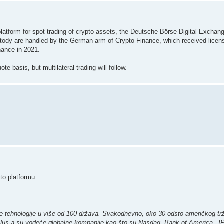
platform for spot trading of crypto assets, the Deutsche Börse Digital Exchan
ustody are handled by the German arm of Crypto Finance, which received lice
nance in 2021.
te basis, but multilateral trading will follow.
to platformu.
e tehnologije u više od 100 država. Svakodnevno, oko 30 odsto američkog trži
dulus-a su vodeće globalne kompanije kao što su Nasdaq, Bank of America, 