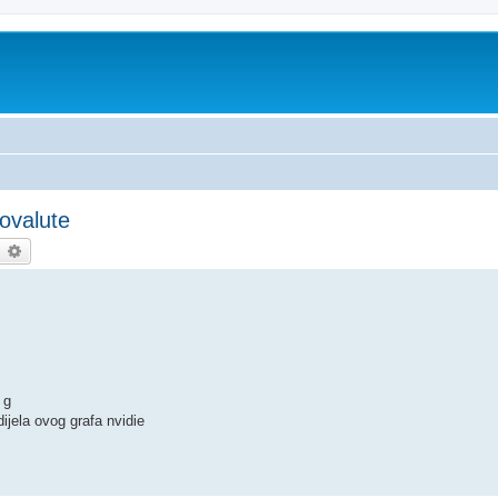
tovalute
earch
Advanced search
 g
ijela ovog grafa nvidie