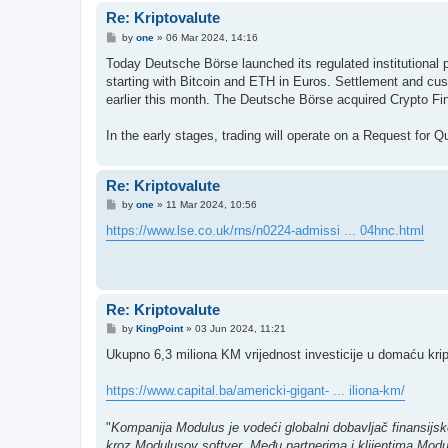
Re: Kriptovalute
P
by
one
»
06 Mar 2024, 14:16
o
s
Today Deutsche Börse launched its regulated institutional 
t
starting with Bitcoin and ETH in Euros. Settlement and c
earlier this month. The Deutsche Börse acquired Crypto Fi
In the early stages, trading will operate on a Request for Quo
Re: Kriptovalute
P
by
one
»
11 Mar 2024, 10:56
o
s
https://www.lse.co.uk/rns/n0224-admissi ... 04hnc.html
t
Re: Kriptovalute
P
by
KingPoint
»
03 Jun 2024, 11:21
o
s
Ukupno 6,3 miliona KM vrijednost investicije u domaću krip
t
https://www.capital.ba/americki-gigant- ... iliona-km/
"
Kompanija Modulus je vodeći globalni dobavljač finansijsk
kroz Modulusov softver. Među partnerima i klijentima Mo