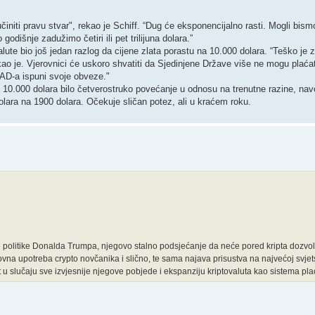
iti pravu stvar", rekao je Schiff. “Dug će eksponencijalno rasti. Mogli bism
dišnje zadužimo četiri ili pet trilijuna dolara.”
lute bio još jedan razlog da cijene zlata porastu na 10.000 dolara. “Teško je z
ekao je. Vjerovnici će uskoro shvatiti da Sjedinjene Države više ne mogu plaća
AD-a ispuni svoje obveze."
na 10.000 dolara bilo četverostruko povećanje u odnosu na trenutne razine, nav
olara na 1900 dolara. Očekuje sličan potez, ali u kraćem roku.
politike Donalda Trumpa, njegovo stalno podsjećanje da neće pored kripta dozvoliti
ovna upotreba crypto novčanika i slično, te sama najava prisustva na najvećoj svjet
ket u slučaju sve izvjesnije njegove pobjede i ekspanziju kriptovaluta kao sistema pl