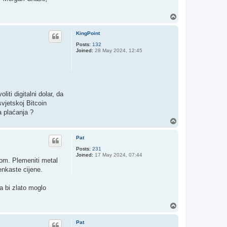
T
o
p
KingPoint
Posts:
132
Joined:
28 May 2024, 12:45
ti digitalni dolar, da
vjetskoj Bitcoin
a plaćanja ?
T
o
p
Pat
Posts:
231
Joined:
17 May 2024, 07:44
gom. Plemeniti metal
enkaste cijene.
a bi zlato moglo
T
o
p
Pat