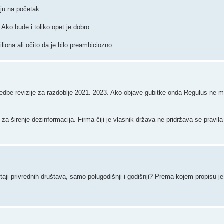
aju na početak.
 Ako bude i toliko opet je dobro.
iona ali očito da je bilo preambiciozno.
rovedbe revizije za razdoblje 2021.-2023. Ako objave gubitke onda Regulus ne mo
 za širenje dezinformacija. Firma čiji je vlasnik država ne pridržava se pravila
eštaji privrednih društava, samo polugodišnji i godišnji? Prema kojem propisu j