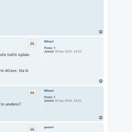
T
o
p
Mihael
Posts:
5
Joined:
08 Apr 2026, 19:02
že tražiti isplate
 te države, šta bi
T
o
p
Mihael
Posts:
5
Joined:
08 Apr 2026, 19:02
e to uređeno?
T
o
p
panzer