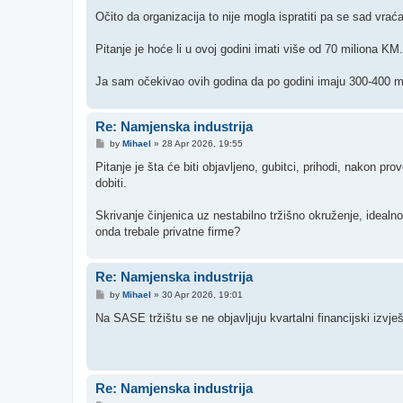
Očito da organizacija to nije mogla ispratiti pa se sad vrać
Pitanje je hoće li u ovoj godini imati više od 70 miliona KM.
Ja sam očekivao ovih godina da po godini imaju 300-400 mil
Re: Namjenska industrija
P
by
Mihael
»
28 Apr 2026, 19:55
o
s
Pitanje je šta će biti objavljeno, gubitci, prihodi, nakon p
t
dobiti.
Skrivanje činjenica uz nestabilno tržišno okruženje, idealno
onda trebale privatne firme?
Re: Namjenska industrija
P
by
Mihael
»
30 Apr 2026, 19:01
o
s
Na SASE tržištu se ne objavljuju kvartalni financijski izvj
t
Re: Namjenska industrija