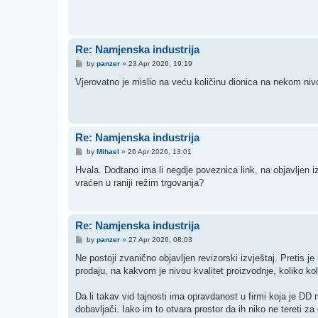
t
Re: Namjenska industrija
P
by
panzer
»
23 Apr 2026, 19:19
o
s
Vjerovatno je mislio na veću količinu dionica na nekom ni
t
Re: Namjenska industrija
P
by
Mihael
»
26 Apr 2026, 13:01
o
s
Hvala. Dodtano ima li negdje poveznica link, na objavljen i
t
vraćen u raniji režim trgovanja?
Re: Namjenska industrija
P
by
panzer
»
27 Apr 2026, 08:03
o
s
Ne postoji zvanično objavljen revizorski izvještaj. Pretis je
t
prodaju, na kakvom je nivou kvalitet proizvodnje, koliko ko
Da li takav vid tajnosti ima opravdanost u firmi koja je DD 
dobavljači. Iako im to otvara prostor da ih niko ne tereti za