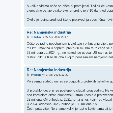
A koliko vidimo neće se ništa ni promijeniti. Uvijek će kasni
vjerovatno ostaje ovako sve jer prošlo je 7-10 dana od obja
Ovdje je jedina prednost što je proizvodnja specifična i uvije
Re: Namjenska industrija
P
by
Mihael
»
27 Apr 2026, 20:07
o
s
Očito se radi o nepotpunom izvještaju i prikrivanju dijela 
t
mil km, imovina u pripremi preko 80 mil km te iz čega se fi
32 mil eura za 2024. g., ne navodi se utjecaj US carina, te
rastuci ciklus.Kao da oba svojim ponašanjem namjerno žel
Re: Namjenska industrija
P
by
panzer
»
27 Apr 2026, 22:30
o
s
Po svemu sudeći, oni su se pogubili u proteklih nekoliko g
t
U protekloj deceniji su postepeno slagali proizvodnju. Ne vel
pod kontrolom držati ekonomsku stranu posla a proizvedenu 
32 miliona KM prihoda iz 2021. je taj iznos kojim su vladali
U 2024. odnosno 2025. prihod je 150 miliona KM.
Četiri puta više. Ne znamo koliki je rast u količinama ali je