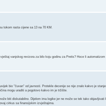
vou tokom rasta cijene sa 13 na 70 KM.
zvještaj vanjskog revizora za bilo koju godinu za Pretis? Hoce li automatizom o
 uvijek bio "čuvan" od javnosti. Protekle decenije se nije znalo kakvo je stanje
ličina mogu uraditi a pogotovo kakvo im je tržište.
može biti diskutabilno. Dijelom ima logike jer ne može se tek tako objavljivati 
 ovaj cirkus sa finansijskim izvještajima.