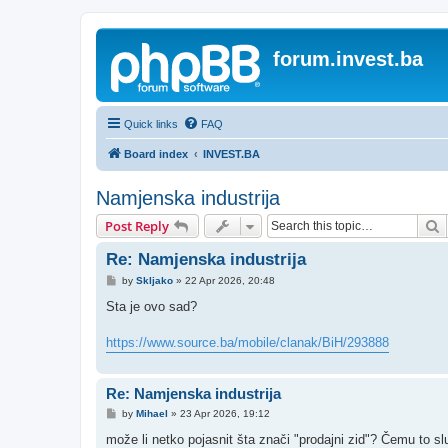
forum.invest.ba
Quick links
FAQ
Board index
INVEST.BA
Namjenska industrija
S
Post Reply
Re: Namjenska industrija
P
by
Skljako
»
22 Apr 2026, 20:48
o
s
Sta je ovo sad?
t
https://www.source.ba/mobile/clanak/BiH/293888
Re: Namjenska industrija
P
by
Mihael
»
23 Apr 2026, 19:12
o
s
može li netko pojasnit šta znači "prodajni zid"? Čemu to sl