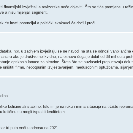
ti finansijski izvještaji a revizorske neće objaviti. Što se tiče promjene u rež
ve a nisu mijenjali segment.
k će imati potencijal a politički skakavci će doći i proći.
podataka, npr, u zadnjem izvještaju se ne navodi na sta se odnosi vanbilančna
nancira ako je društvo nelikvidno, na osnovu čega je dobit od 38 mil eura pre
 stanje opskbnih lanaca za sirovine. Šteta što se suvlasnici prepucavaju dok 
e uništiti firmu, nepotpunim izvještavanjem, medusobnim optužbama, sijanje
odina.
ike količine ali stabilno. Išlo im je na ruku i mirna situacija na tržištu reproma
količinu su mogli ispratiti kvalitetom.
.
 bar tri puta veći u odnosu na 2021.