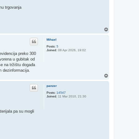
imu trgovanja
T
o
p
Mihael
Posts:
5
Joined:
08 Apr 2026, 19:02
 evidencija preko 300
tvorena u gubitak od
se na tržištu događa
m dezinformacija.
T
o
p
panzer
Posts:
14547
Joined:
11 Mar 2010, 21:30
terijala pa su mogli