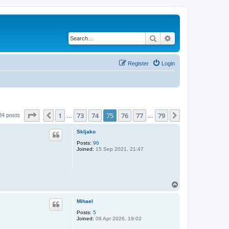
Search
Advanced search
Register
Login
Page
75
of
79
1
73
74
75
76
77
79
Previous
Next
84 posts
…
…
Skljako
Posts:
96
Joined:
15 Sep 2021, 21:47
T
o
p
Mihael
Posts:
5
Joined:
08 Apr 2026, 19:02