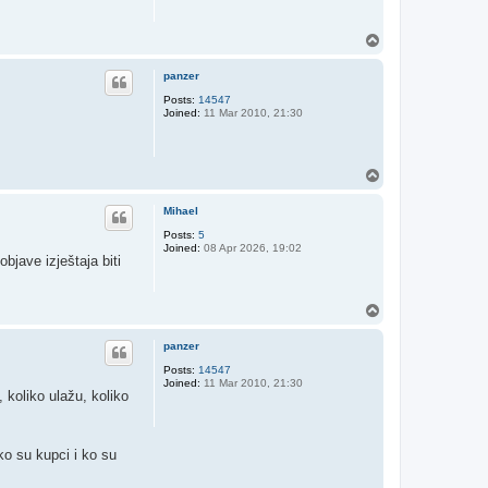
T
o
p
panzer
Posts:
14547
Joined:
11 Mar 2010, 21:30
T
o
p
Mihael
Posts:
5
Joined:
08 Apr 2026, 19:02
bjave izještaja biti
T
o
p
panzer
Posts:
14547
Joined:
11 Mar 2010, 21:30
, koliko ulažu, koliko
ko su kupci i ko su