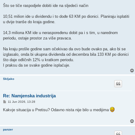
Što se tiče raspodjele dobiti ide na sljedeći način
10,51 milion ide u dividendu i to dođe 63 KM po dionici. Planiraju isplatiti
u dvije tranše do kraja godine.
14,3 miliona KM ide u neraspoređenu dobit pa i s tim, u narednom
periodu, ostaje prostor za više pravaca.
Na kraju prošle godine sam očekivao da ovo bude ovako pa, ako bi se
izglasalo, onda bi ukupna dividenda od decembra bila 133 KM po dionici
što daje odličnih 12% u kratkom periodu.
I praksu da se svake godine isplaćuje.
Skljako
Re: Namjenska industrija
P
11 Jun 2026, 13:28
o
s
Kakvje situacija u Pretisu? Odavno nista nije bilo u medijima
t
panzer