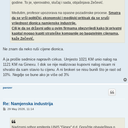
godine. To je, vjerovatno, slučaj i sada, objašnjava Zečević.
Međutim, profesor upozorava na opasne pozadinske procese.
Smatra
da se vrši politički, ekonomski i medijski pritisak da se sruši
vrijednost dionica namjenske industrije.
Cilj je da se državni udio u ovim firmama obezvrijedi kako bi privatni
kapital mogao kupiti strateške kompanije po bagatelnim cijenama,
kaže Zečević.
Ne znam da neko ruši cijene dionica.
A ja prošle sedmice napravih cirkus. Umjesto 1021 KM unio nalog na
1121 KM na Ginexu. I dok se nije realizovao kupovni nalog nisam ni
shvatio da sam stavio tu cijenu. A ni brokeri se nisu bunili što je rast od
10%. Negdje se bune ako je više od 3%
panzer
Re: Namjenska industrija
P
29 May 2026, 11:14
o
s
t
Nadzorni odbor emitenta UNIS "Ginex" d.d. Goražde obavještava o