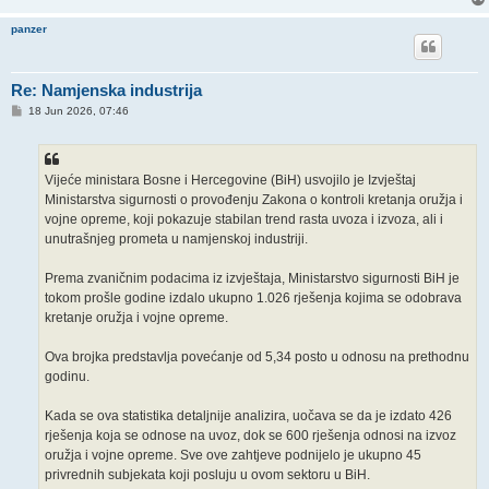
panzer
Re: Namjenska industrija
P
18 Jun 2026, 07:46
o
s
t
Vijeće ministara Bosne i Hercegovine (BiH) usvojilo je Izvještaj
Ministarstva sigurnosti o provođenju Zakona o kontroli kretanja oružja i
vojne opreme, koji pokazuje stabilan trend rasta uvoza i izvoza, ali i
unutrašnjeg prometa u namjenskoj industriji.
Prema zvaničnim podacima iz izvještaja, Ministarstvo sigurnosti BiH je
tokom prošle godine izdalo ukupno 1.026 rješenja kojima se odobrava
kretanje oružja i vojne opreme.
Ova brojka predstavlja povećanje od 5,34 posto u odnosu na prethodnu
godinu.
Kada se ova statistika detaljnije analizira, uočava se da je izdato 426
rješenja koja se odnose na uvoz, dok se 600 rješenja odnosi na izvoz
oružja i vojne opreme. Sve ove zahtjeve podnijelo je ukupno 45
privrednih subjekata koji posluju u ovom sektoru u BiH.