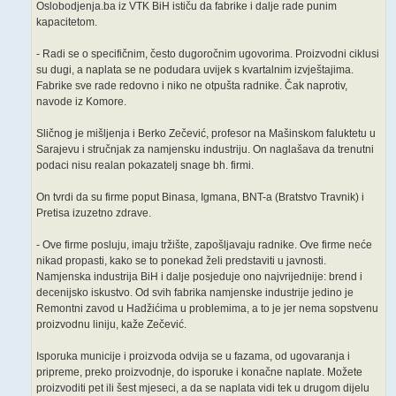
Oslobodjenja.ba iz VTK BiH ističu da fabrike i dalje rade punim
kapacitetom.
- Radi se o specifičnim, često dugoročnim ugovorima. Proizvodni ciklusi
su dugi, a naplata se ne podudara uvijek s kvartalnim izvještajima.
Fabrike sve rade redovno i niko ne otpušta radnike. Čak naprotiv,
navode iz Komore.
Sličnog je mišljenja i Berko Zečević, profesor na Mašinskom faluktetu u
Sarajevu i stručnjak za namjensku industriju. On naglašava da trenutni
podaci nisu realan pokazatelj snage bh. firmi.
On tvrdi da su firme poput Binasa, Igmana, BNT-a (Bratstvo Travnik) i
Pretisa izuzetno zdrave.
- Ove firme posluju, imaju tržište, zapošljavaju radnike. Ove firme neće
nikad propasti, kako se to ponekad želi predstaviti u javnosti.
Namjenska industrija BiH i dalje posjeduje ono najvrijednije: brend i
decenijsko iskustvo. Od svih fabrika namjenske industrije jedino je
Remontni zavod u Hadžićima u problemima, a to je jer nema sopstvenu
proizvodnu liniju, kaže Zečević.
Isporuka municije i proizvoda odvija se u fazama, od ugovaranja i
pripreme, preko proizvodnje, do isporuke i konačne naplate. Možete
proizvoditi pet ili šest mjeseci, a da se naplata vidi tek u drugom dijelu