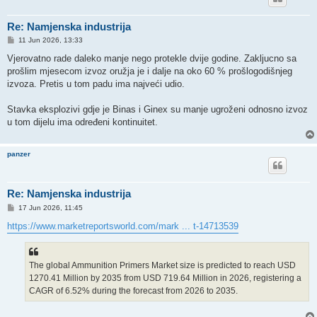
Re: Namjenska industrija
P
11 Jun 2026, 13:33
o
s
Vjerovatno rade daleko manje nego protekle dvije godine. Zakljucno sa
t
prošlim mjesecom izvoz oružja je i dalje na oko 60 % prošlogodišnjeg
izvoza. Pretis u tom padu ima najveći udio.
Stavka eksplozivi gdje je Binas i Ginex su manje ugroženi odnosno izvoz
u tom dijelu ima određeni kontinuitet.
panzer
Re: Namjenska industrija
P
17 Jun 2026, 11:45
o
s
https://www.marketreportsworld.com/mark ... t-14713539
t
The global Ammunition Primers Market size is predicted to reach USD
1270.41 Million by 2035 from USD 719.64 Million in 2026, registering a
CAGR of 6.52% during the forecast from 2026 to 2035.