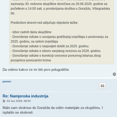
sazivanju 30. redovne skupštine dioničara za 29.06.2026. godine sa
početkom u 14:00 sati, u prostorijama društva u Goraždu, Višegradska
bb.
Predloženi dnevni red uključuje slijedeće tačke:
- Izbor radnih tijela skupštine
- Donošenje odluke o usvajanju godišnjeg izvještaja o poslovanju za
2025. godinu, sa setom izvještaja
- Donošenje odluke o raspodjeli dobiti za 2025. godinu.
- Donošenje odluke o izboru vanjskog revizora za 2026. godinu
- Donošenje odluke o korekciji osnovice poreznog bilansa zbog
pozajmice povezanim licima
Da vidimo kakvo će im biti prvo polugodište.
panzer
Re: Namjenska industrija
P
03 Jun 2026, 08:52
o
s
Malo sam skoknuo do Goražda da vidim materijale za skupštinu. I
t
isplatilo se skoknuti.