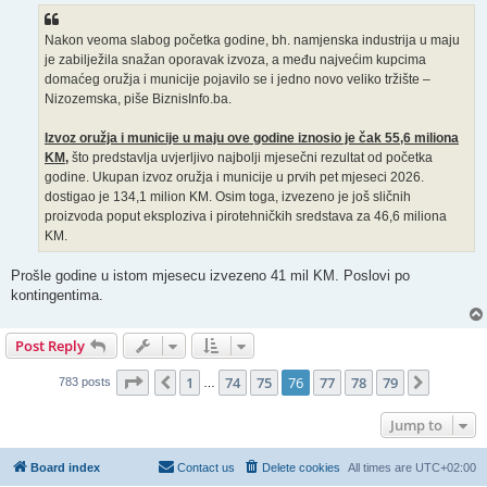
t
Nakon veoma slabog početka godine, bh. namjenska industrija u maju
je zabilježila snažan oporavak izvoza, a među najvećim kupcima
domaćeg oružja i municije pojavilo se i jedno novo veliko tržište –
Nizozemska, piše BiznisInfo.ba.
Izvoz oružja i municije u maju ove godine iznosio je čak 55,6 miliona
KM,
što predstavlja uvjerljivo najbolji mjesečni rezultat od početka
godine. Ukupan izvoz oružja i municije u prvih pet mjeseci 2026.
dostigao je 134,1 milion KM. Osim toga, izvezeno je još sličnih
proizvoda poput eksploziva i pirotehničkih sredstava za 46,6 miliona
KM.
Prošle godine u istom mjesecu izvezeno 41 mil KM. Poslovi po
kontingentima.
Post Reply
Page
76
of
79
1
74
75
76
77
78
79
Previous
Next
783 posts
…
Jump to
Board index
Contact us
Delete cookies
All times are
UTC+02:00