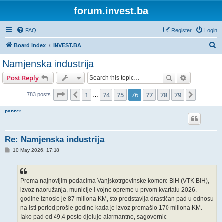
forum.invest.ba
FAQ
Register
Login
S
Board index
INVEST.BA
e
Namjenska industrija
a
Search
Advanced s
Post Reply
r
c
Page
76
of
79
1
74
75
76
77
78
79
Previous
Next
783 posts
…
h
panzer
Re: Namjenska industrija
P
10 May 2026, 17:18
o
s
t
Prema najnovijim podacima Vanjskotrgovinske komore BiH (VTK BiH),
izvoz naoružanja, municije i vojne opreme u prvom kvartalu 2026.
godine iznosio je 87 miliona KM, što predstavlja drastičan pad u odnosu
na isti period prošle godine kada je izvoz premašio 170 miliona KM.
Iako pad od 49,4 posto djeluje alarmantno, sagovornici