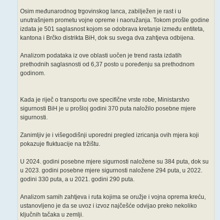
Osim međunarodnog trgovinskog lanca, zabilježen je rast i u
unutrašnjem prometu vojne opreme i naoružanja. Tokom prošle godine
izdata je 501 saglasnost kojom se odobrava kretanje između entiteta,
kantona i Brčko distrikta BiH, dok su svega dva zahtjeva odbijena.
Analizom podataka iz ove oblasti uočen je trend rasta izdatih
prethodnih saglasnosti od 6,37 posto u poređenju sa prethodnom
godinom.
Kada je riječ o transportu ove specifične vrste robe, Ministarstvo
sigurnosti BiH je u prošloj godini 370 puta naložilo posebne mjere
sigurnosti.
Zanimljiv je i višegodišnji uporedni pregled izricanja ovih mjera koji
pokazuje fluktuacije na tržištu.
U 2024. godini posebne mjere sigurnosti naložene su 384 puta, dok su
u 2023. godini posebne mjere sigurnosti naložene 294 puta, u 2022.
godini 330 puta, a u 2021. godini 290 puta.
Analizom samih zahtjeva i ruta kojima se oružje i vojna oprema kreću,
ustanovljeno je da se uvoz i izvoz najčešće odvijao preko nekoliko
ključnih tačaka u zemlji.