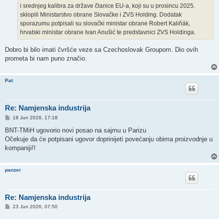
i srednjeg kalibra za države članice EU-a, koji su u prosincu 2025.
sklopili Ministarstvo obrane Slovačke i ZVS Holding. Dodatak
sporazumu potpisali su slovački ministar obrane Robert Kaliňák,
hrvatski ministar obrane Ivan Anušić te predstavnici ZVS Holdinga.
Dobro bi bilo imati čvršće veze sa Czechoslovak Groupom. Dio ovih
prometa bi nam puno značio.
Pat
Re: Namjenska industrija
P
18 Jun 2026, 17:18
o
s
BNT-TMiH ugovorio novi posao na sajmu u Parizu
t
Očekuje da će potpisani ugovor doprinijeti povećanju obima proizvodnje u
kompaniji!!
panzer
Re: Namjenska industrija
P
23 Jun 2026, 07:50
o
s