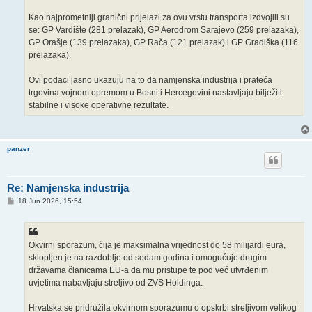
Kao najprometniji granični prijelazi za ovu vrstu transporta izdvojili su
se: GP Vardište (281 prelazak), GP Aerodrom Sarajevo (259 prelazaka),
GP Orašje (139 prelazaka), GP Rača (121 prelazak) i GP Gradiška (116
prelazaka).
Ovi podaci jasno ukazuju na to da namjenska industrija i prateća
trgovina vojnom opremom u Bosni i Hercegovini nastavljaju bilježiti
stabilne i visoke operativne rezultate.
panzer
Re: Namjenska industrija
P
18 Jun 2026, 15:54
o
s
t
Okvirni sporazum, čija je maksimalna vrijednost do 58 milijardi eura,
sklopljen je na razdoblje od sedam godina i omogućuje drugim
državama članicama EU-a da mu pristupe te pod već utvrđenim
uvjetima nabavljaju streljivo od ZVS Holdinga.
Hrvatska se pridružila okvirnom sporazumu o opskrbi streljivom velikog