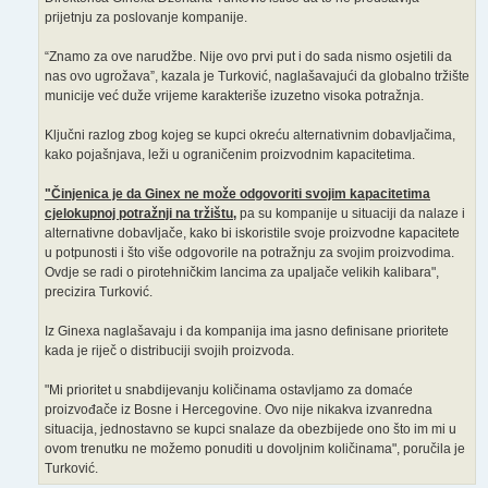
prijetnju za poslovanje kompanije.
“Znamo za ove narudžbe. Nije ovo prvi put i do sada nismo osjetili da
nas ovo ugrožava”, kazala je Turković, naglašavajući da globalno tržište
municije već duže vrijeme karakteriše izuzetno visoka potražnja.
Ključni razlog zbog kojeg se kupci okreću alternativnim dobavljačima,
kako pojašnjava, leži u ograničenim proizvodnim kapacitetima.
"Činjenica je da Ginex ne može odgovoriti svojim kapacitetima
cjelokupnoj potražnji na tržištu,
pa su kompanije u situaciji da nalaze i
alternativne dobavljače, kako bi iskoristile svoje proizvodne kapacitete
u potpunosti i što više odgovorile na potražnju za svojim proizvodima.
Ovdje se radi o pirotehničkim lancima za upaljače velikih kalibara",
precizira Turković.
Iz Ginexa naglašavaju i da kompanija ima jasno definisane prioritete
kada je riječ o distribuciji svojih proizvoda.
"Mi prioritet u snabdijevanju količinama ostavljamo za domaće
proizvođače iz Bosne i Hercegovine. Ovo nije nikakva izvanredna
situacija, jednostavno se kupci snalaze da obezbijede ono što im mi u
ovom trenutku ne možemo ponuditi u dovoljnim količinama", poručila je
Turković.