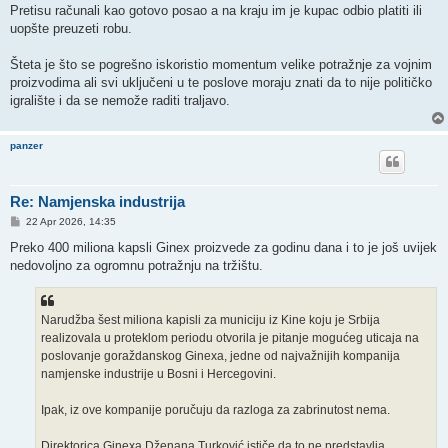
Pretisu računali kao gotovo posao a na kraju im je kupac odbio platiti ili
uopšte preuzeti robu.
Šteta je što se pogrešno iskoristio momentum velike potražnje za vojnim
proizvodima ali svi uključeni u te poslove moraju znati da to nije političko
igralište i da se nemože raditi traljavo.
panzer
Re: Namjenska industrija
P
22 Apr 2026, 14:35
o
s
Preko 400 miliona kapsli Ginex proizvede za godinu dana i to je još uvijek
t
nedovoljno za ogromnu potražnju na tržištu.
Narudžba šest miliona kapisli za municiju iz Kine koju je Srbija
realizovala u proteklom periodu otvorila je pitanje mogućeg uticaja na
poslovanje goraždanskog Ginexa, jedne od najvažnijih kompanija
namjenske industrije u Bosni i Hercegovini.
Ipak, iz ove kompanije poručuju da razloga za zabrinutost nema.
Direktorica Ginexa Dženana Turković ističe da to ne predstavlja