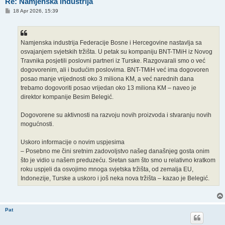
Re: Namjenska industrija
P
18 Apr 2026, 15:39
o
s
t
Namjenska industrija Federacije Bosne i Hercegovine nastavlja sa
osvajanjem svjetskih tržišta. U petak su kompaniju BNT-TMiH iz Novog
Travnika posjetili poslovni partneri iz Turske. Razgovarali smo o već
dogovorenim, ali i budućim poslovima. BNT-TMiH već ima dogovoren
posao manje vrijednosti oko 3 miliona KM, a već narednih dana
trebamo dogovoriti posao vrijedan oko 13 miliona KM – naveo je
direktor kompanije Besim Belegić.
Dogovorene su aktivnosti na razvoju novih proizvoda i stvaranju novih
mogućnosti.
Uskoro informacije o novim uspjesima
– Posebno me čini sretnim zadovoljstvo našeg današnjeg gosta onim
što je vidio u našem preduzeću. Sretan sam što smo u relativno kratkom
roku uspjeli da osvojimo mnoga svjetska tržišta, od zemalja EU,
Indonezije, Turske a uskoro i još neka nova tržišta – kazao je Belegić.
Pat