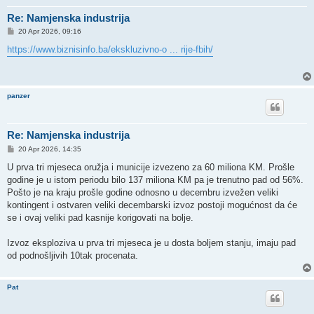
Re: Namjenska industrija
P
20 Apr 2026, 09:16
o
s
https://www.biznisinfo.ba/ekskluzivno-o ... rije-fbih/
t
panzer
Re: Namjenska industrija
P
20 Apr 2026, 14:35
o
s
U prva tri mjeseca oružja i municije izvezeno za 60 miliona KM. Prošle
t
godine je u istom periodu bilo 137 miliona KM pa je trenutno pad od 56%.
Pošto je na kraju prošle godine odnosno u decembru izvežen veliki
kontingent i ostvaren veliki decembarski izvoz postoji mogućnost da će
se i ovaj veliki pad kasnije korigovati na bolje.
Izvoz eksploziva u prva tri mjeseca je u dosta boljem stanju, imaju pad
od podnošljivih 10tak procenata.
Pat