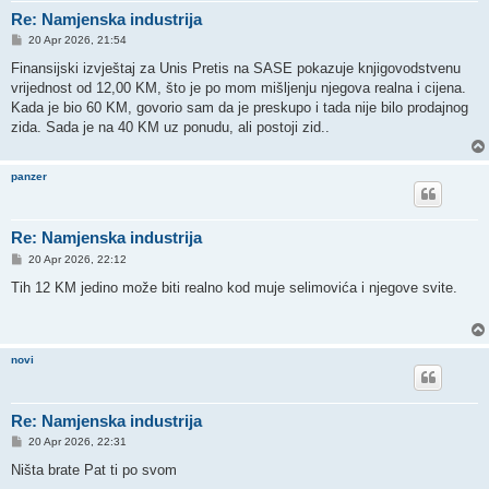
Re: Namjenska industrija
P
20 Apr 2026, 21:54
o
s
Finansijski izvještaj za Unis Pretis na SASE pokazuje knjigovodstvenu
t
vrijednost od 12,00 KM, što je po mom mišljenju njegova realna i cijena.
Kada je bio 60 KM, govorio sam da je preskupo i tada nije bilo prodajnog
zida. Sada je na 40 KM uz ponudu, ali postoji zid..
panzer
Re: Namjenska industrija
P
20 Apr 2026, 22:12
o
s
Tih 12 KM jedino može biti realno kod muje selimovića i njegove svite.
t
novi
Re: Namjenska industrija
P
20 Apr 2026, 22:31
o
s
Ništa brate Pat ti po svom
t