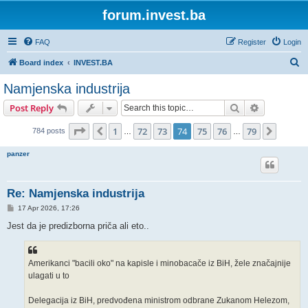
forum.invest.ba
FAQ
Register
Login
S
Board index
INVEST.BA
e
Namjenska industrija
a
Search
Advanced s
Post Reply
r
c
Page
74
of
79
1
72
73
74
75
76
79
Previous
Next
784 posts
…
…
h
panzer
Re: Namjenska industrija
P
17 Apr 2026, 17:26
o
s
Jest da je predizborna priča ali eto..
t
Amerikanci "bacili oko" na kapisle i minobacače iz BiH, žele značajnije
ulagati u to
Delegacija iz BiH, predvođena ministrom odbrane Zukanom Helezom,