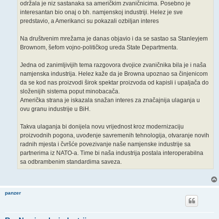
održala je niz sastanaka sa američkim zvaničnicima. Posebno je
interesantan bio onaj o bh. namjenskoj industriji. Helez je sve
predstavio, a Amerikanci su pokazali ozbiljan interes
Na društvenim mrežama je danas objavio i da se sastao sa Stanleyjem
Brownom, šefom vojno-političkog ureda State Departmenta.
Jedna od zanimljivijih tema razgovora dvojice zvaničnika bila je i naša
namjenska industrija. Helez kaže da je Browna upoznao sa činjenicom
da se kod nas proizvodi širok spektar proizvoda od kapisli i upaljača do
složenijih sistema poput minobacača.
Američka strana je iskazala snažan interes za značajnija ulaganja u
ovu granu industrije u BiH.
Takva ulaganja bi donijela novu vrijednost kroz modernizaciju
proizvodnih pogona, uvođenje savremenih tehnologija, otvaranje novih
radnih mjesta i čvršće povezivanje naše namjenske industrije sa
partnerima iz NATO-a. Time bi naša industrija postala interoperabilna
sa odbrambenim standardima saveza.
panzer