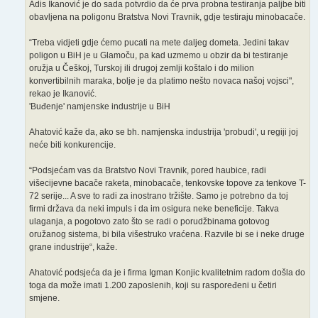
Adis Ikanović je do sada potvrdio da će prva probna testiranja paljbe biti
obavljena na poligonu Bratstva Novi Travnik, gdje testiraju minobacače.
“Treba vidjeti gdje ćemo pucati na mete daljeg dometa. Jedini takav
poligon u BiH je u Glamoču, pa kad uzmemo u obzir da bi testiranje
oružja u Češkoj, Turskoj ili drugoj zemlji koštalo i do milion
konvertibilnih maraka, bolje je da platimo nešto novaca našoj vojsci",
rekao je Ikanović.
'Buđenje' namjenske industrije u BiH
Ahatović kaže da, ako se bh. namjenska industrija 'probudi', u regiji joj
neće biti konkurencije.
“Podsjećam vas da Bratstvo Novi Travnik, pored haubice, radi
višecijevne bacače raketa, minobacače, tenkovske topove za tenkove T-
72 serije... A sve to radi za inostrano tržište. Samo je potrebno da toj
firmi država da neki impuls i da im osigura neke beneficije. Takva
ulaganja, a pogotovo zato što se radi o porudžbinama gotovog
oružanog sistema, bi bila višestruko vraćena. Razvile bi se i neke druge
grane industrije“, kaže.
Ahatović podsjeća da je i firma Igman Konjic kvalitetnim radom došla do
toga da može imati 1.200 zaposlenih, koji su raspoređeni u četiri
smjene.