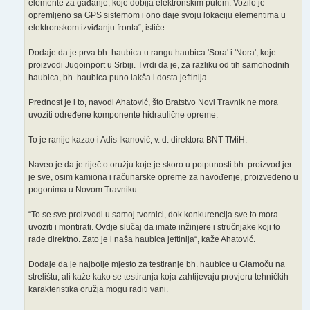
elemente za gađanje, koje dobija elektronskim putem. Vozilo je
opremljeno sa GPS sistemom i ono daje svoju lokaciju elementima u
elektronskom izviđanju fronta“, ističe.
Dodaje da je prva bh. haubica u rangu haubica 'Sora' i 'Nora', koje
proizvodi Jugoinport u Srbiji. Tvrdi da je, za razliku od tih samohodnih
haubica, bh. haubica puno lakša i dosta jeftinija.
Prednost je i to, navodi Ahatović, što Bratstvo Novi Travnik ne mora
uvoziti određene komponente hidraulične opreme.
To je ranije kazao i Adis Ikanović, v. d. direktora BNT-TMiH.
Naveo je da je riječ o oružju koje je skoro u potpunosti bh. proizvod jer
je sve, osim kamiona i računarske opreme za navođenje, proizvedeno u
pogonima u Novom Travniku.
“To se sve proizvodi u samoj tvornici, dok konkurencija sve to mora
uvoziti i montirati. Ovdje slučaj da imate inžinjere i stručnjake koji to
rade direktno. Zato je i naša haubica jeftinija“, kaže Ahatović.
Dodaje da je najbolje mjesto za testiranje bh. haubice u Glamoču na
strelištu, ali kaže kako se testiranja koja zahtijevaju provjeru tehničkih
karakteristika oružja mogu raditi vani.