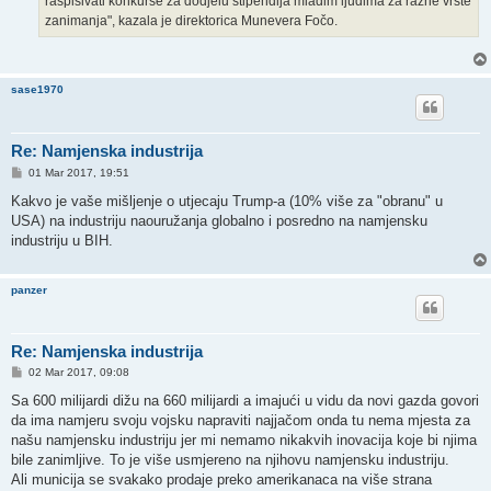
raspisivati konkurse za dodjelu stipendija mladim ljudima za razne vrste
zanimanja", kazala je direktorica Munevera Fočo.
sase1970
Re: Namjenska industrija
P
01 Mar 2017, 19:51
o
s
Kakvo je vaše mišljenje o utjecaju Trump-a (10% više za "obranu" u
t
USA) na industriju naouružanja globalno i posredno na namjensku
industriju u BIH.
panzer
Re: Namjenska industrija
P
02 Mar 2017, 09:08
o
s
Sa 600 milijardi dižu na 660 milijardi a imajući u vidu da novi gazda govori
t
da ima namjeru svoju vojsku napraviti najjačom onda tu nema mjesta za
našu namjensku industriju jer mi nemamo nikakvih inovacija koje bi njima
bile zanimljive. To je više usmjereno na njihovu namjensku industriju.
Ali municija se svakako prodaje preko amerikanaca na više strana