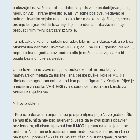
o ukazuje i na važnost politike dobrosusjedstva i nesukobljavanja, koji
mogu privući i strane investicije, ali i vrijedne poslove. Nedavno je,
naime, Hrvatska vojska umalo ostala bez metaka za vježbe, jer, prema
pisanju beogradskih listova, nije htjela tender za nabavku municije
prepustiti firmi "Prvi partizan" iz Srbije.
Ta nabavka u kojoj je najbolji ponuđač bila firma iz Užica, vukla se kroz
Ministarstvo odbrane Hrvatske (MORH) od juna 2015. godine. Na kraju,
neposredna nagodba bez tendera bila je nužna kako vojska ne bi
ostala bez municije za vježbe.
U međuvremenu, završena je isporuka oko pet miliona bojevih i
manevarskih metaka za jurišne i snajperske puške, koje je MORH
direktnom pogodbom nabavio od kompanije "Igman" iz Konjica. Riječ je
o municiji za puške VHS, G36 i za snajpersku pušku koju koriste za
obuku i na vježbama.
Njihov problem
- Kupac je došao na prijem, roba je otpremljena prije Nove godine. Što
se nas tiče, ništa nije bilo sakriveno. Jeste da je ovaj biznis obavljen
bez tendera, ali nisam upoznat ima li MORH pravo na to, to je njihov
problem. Ne znam je li poništen raniji tender, zašto je poništen i ko je
bio najbolji ponuđač - kaže za "Avaz" Džahid Muratbegović, direktor