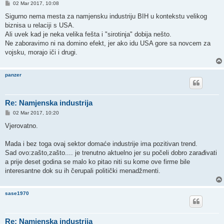
P
02 Mar 2017, 10:08
o
s
Sigurno nema mesta za namjensku industriju BIH u kontekstu velikog
t
biznisa u relaciji s USA.
Ali uvek kad je neka velika fešta i "sirotinja" dobija nešto.
Ne zaboravimo ni na domino efekt, jer ako idu USA gore sa novcem za
vojsku, morajo iči i drugi.
panzer
Re: Namjenska industrija
P
02 Mar 2017, 10:20
o
s
Vjerovatno.
t
Mada i bez toga ovaj sektor domaće industrije ima pozitivan trend.
Sad ovo:zašto,zašto.... je trenutno aktuelno jer su počeli dobro zarađivati
a prije deset godina se malo ko pitao niti su kome ove firme bile
interesantne dok su ih čerupali politički menadžmenti.
sase1970
Re: Namjenska industrija