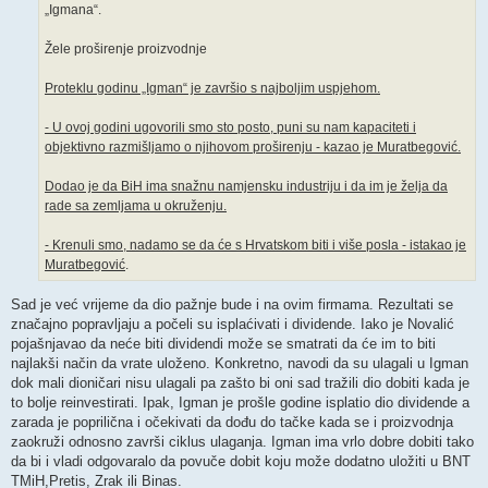
„Igmana“.
Žele proširenje proizvodnje
Proteklu godinu „Igman“ je završio s najboljim uspjehom.
- U ovoj godini ugovorili smo sto posto, puni su nam kapaciteti i
objektivno razmišljamo o njihovom proširenju - kazao je Muratbegović.
Dodao je da BiH ima snažnu namjensku industriju i da im je želja da
rade sa zemljama u okruženju.
- Krenuli smo, nadamo se da će s Hrvatskom biti i više posla - istakao je
Muratbegović
.
Sad je već vrijeme da dio pažnje bude i na ovim firmama. Rezultati se
značajno popravljaju a počeli su isplaćivati i dividende. Iako je Novalić
pojašnjavao da neće biti dividendi može se smatrati da će im to biti
najlakši način da vrate uloženo. Konkretno, navodi da su ulagali u Igman
dok mali dioničari nisu ulagali pa zašto bi oni sad tražili dio dobiti kada je
to bolje reinvestirati. Ipak, Igman je prošle godine isplatio dio dividende a
zarada je poprilična i očekivati da dođu do tačke kada se i proizvodnja
zaokruži odnosno završi ciklus ulaganja. Igman ima vrlo dobre dobiti tako
da bi i vladi odgovaralo da povuče dobit koju može dodatno uložiti u BNT
TMiH,Pretis, Zrak ili Binas.