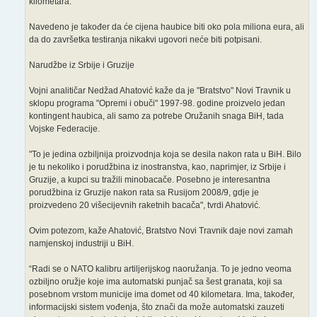
kilometara.
Navedeno je također da će cijena haubice biti oko pola miliona eura, ali
da do završetka testiranja nikakvi ugovori neće biti potpisani.
Narudžbe iz Srbije i Gruzije
Vojni analitičar Nedžad Ahatović kaže da je "Bratstvo" Novi Travnik u
sklopu programa "Opremi i obuči" 1997-98. godine proizvelo jedan
kontingent haubica, ali samo za potrebe Oružanih snaga BiH, tada
Vojske Federacije.
"To je jedina ozbiljnija proizvodnja koja se desila nakon rata u BiH. Bilo
je tu nekoliko i porudžbina iz inostranstva, kao, naprimjer, iz Srbije i
Gruzije, a kupci su tražili minobacače. Posebno je interesantna
porudžbina iz Gruzije nakon rata sa Rusijom 2008/9, gdje je
proizvedeno 20 višecijevnih raketnih bacača", tvrdi Ahatović.
Ovim potezom, kaže Ahatović, Bratstvo Novi Travnik daje novi zamah
namjenskoj industriji u BiH.
“Radi se o NATO kalibru artiljerijskog naoružanja. To je jedno veoma
ozbiljno oružje koje ima automatski punjač sa šest granata, koji sa
posebnom vrstom municije ima domet od 40 kilometara. Ima, također,
informacijski sistem vođenja, što znači da može automatski zauzeti