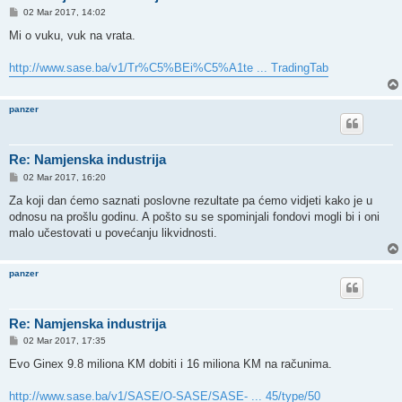
P
02 Mar 2017, 14:02
o
s
Mi o vuku, vuk na vrata.
t
http://www.sase.ba/v1/Tr%C5%BEi%C5%A1te ... TradingTab
panzer
Re: Namjenska industrija
P
02 Mar 2017, 16:20
o
s
Za koji dan ćemo saznati poslovne rezultate pa ćemo vidjeti kako je u
t
odnosu na prošlu godinu. A pošto su se spominjali fondovi mogli bi i oni
malo učestovati u povećanju likvidnosti.
panzer
Re: Namjenska industrija
P
02 Mar 2017, 17:35
o
s
Evo Ginex 9.8 miliona KM dobiti i 16 miliona KM na računima.
t
http://www.sase.ba/v1/SASE/O-SASE/SASE- ... 45/type/50