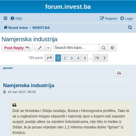
forum.invest.ba
FAQ
Register
Login
S
Board index
INVEST.BA
e
Namjenska industrija
a
Search
Advanced s
Post Reply
r
c
Page
1
of
79
1
2
3
4
5
79
Next
784 posts
…
h
panzer
Namjenska industrija
P
10 Jan 2017, 09:26
o
s
t
Dok se Hrvatska i Srbija svađaju, Bosna i Hercegovina profitira. Tako bi
se u najkraćem mogao objasniti i najnoviji spor u kojem naš zapadni
susjed, poslije afere sa srpskim čokoladicama, nije htio ni metke iz
Srbije, te je posao vrijedan oko 1,2 miliona maraka dobio "Igman" iz
Konjica.