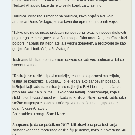
u BiH, samohodnu haubicu kalibra 155 milimetara, a vojni analitičar
Nedžad Ahatović kaže da je to veliki korak za tu zemlju.
Haubice, odnosno samohodne haubice, kako objašnjava vojni
analitičar Denis Avdagić, su sastavni dio opreme modernih vojski.
“Takvo oružje se može prebaciti na potrebnu lokaciju i početi djelovati
prije nego je to moguće sa vučenim topničkim naoružanjem. Ono služi
potpori i napadu na neprijatelja s većim dometom, a proizvode se kao
gusjeničari i točkaši“, kaže Avdagić.
Testiranje bh. haubice, na čijem razvoju se radi već godinama, bit će
sveobuhvatno.
“Testiraju se različiti tipovi municije, testira se otpornost materijala,
testira se konstrukcija vozila... To je jedan jako zahtjevan posao, ali
inžinjeri koji rade na testiranju su najbolji u BiH i to za njih neće biti
problem. Većina njih imaju jako dobar temelj i obrazovanje, koje su
stekli još u bivšoj Jugoslaviji, kada je Bratstvo Novi Travnik radilo jako
složne artiljerijske sisteme i višecijevne bacače raketa, tipa orkan i
oganj“, kaže Ahatović.
Bh. haubica u rangu Sore i Nore
Saopćeno je da će početkom 2017. biti obavljena prva testiranja
samonavodećeg modernog oružja čiji je domet, kako je navedeno, 40