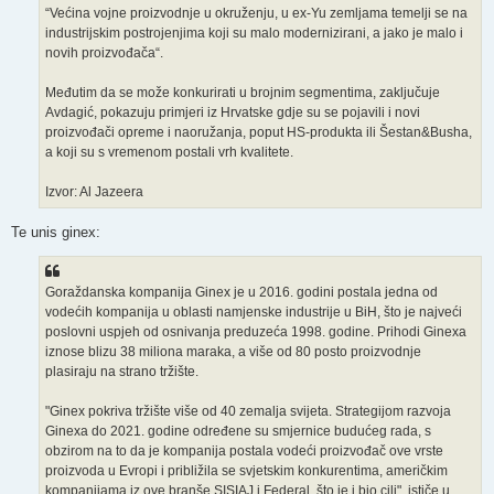
“Većina vojne proizvodnje u okruženju, u ex-Yu zemljama temelji se na
industrijskim postrojenjima koji su malo modernizirani, a jako je malo i
novih proizvođača“.
Međutim da se može konkurirati u brojnim segmentima, zaključuje
Avdagić, pokazuju primjeri iz Hrvatske gdje su se pojavili i novi
proizvođači opreme i naoružanja, poput HS-produkta ili Šestan&Busha,
a koji su s vremenom postali vrh kvalitete.
Izvor: Al Jazeera
Te unis ginex:
Goraždanska kompanija Ginex je u 2016. godini postala jedna od
vodećih kompanija u oblasti namjenske industrije u BiH, što je najveći
poslovni uspjeh od osnivanja preduzeća 1998. godine. Prihodi Ginexa
iznose blizu 38 miliona maraka, a više od 80 posto proizvodnje
plasiraju na strano tržište.
"Ginex pokriva tržište više od 40 zemalja svijeta. Strategijom razvoja
Ginexa do 2021. godine određene su smjernice budućeg rada, s
obzirom na to da je kompanija postala vodeći proizvođač ove vrste
proizvoda u Evropi i približila se svjetskim konkurentima, američkim
kompanijama iz ove branše SISIAJ i Federal, što je i bio cilj", ističe u