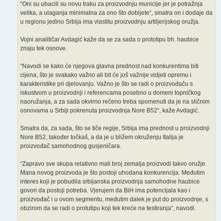
“Oni su ubacili su novu traku za proizvodnju municije jer je potražnja
velika, a ulaganja minimalna za ono što dobijete“, smatra on i dodaje da
u regionu jedino Srbija ima vlastitu proizvodnju artiljerijskog oružja.
Vojni analitičar Avdagić kaže da se za sada o prototipu bh. haubice
znaju tek osnove.
“Navodi se kako će njegova glavna prednost nad konkurentima biti
cijena, što je svakako važno ali bit će još važnije vidjeti opremu i
karakteristike pri djelovanju. Važno je što se radi o proizvođaču s
iskustvom u proizvodnji i referencama posebno u domeni topničkog
naoružanja, a za sada okvirno rečeno treba spomenuti da je na sličnim
osnovama u Srbiji pokrenuta proizvodnja Nore B52“, kaže Avdagić.
Smatra da, za sada, što se tiče regije, Srbija ima prednost u proizvodnji
Nore B52, također točkaš, a da je u bližem okruženju Italija je
proizvođač samohodnog gusjeničara.
“Zapravo sve skupa relativno mali broj zemalja proizvodi takvo oružje.
Mana novog proizvoda je što postoji uhodana konkurencija. Međutim
interes koji je pobudila srbijanska proizvodnja samohodne haubice
govori da postoji potreba. Vjerujem da BiH ima potencijala kao i
proizvođač i u ovom segmentu, međutim dalek je put do proizvodnje, s
obzirom da se radi o protutipu koji tek kreće na testiranja“, navodi.