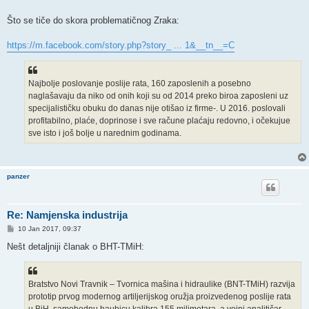
Što se tiče do skora problematičnog Zraka:
https://m.facebook.com/story.php?story_ ... 1&__tn__=C
Najbolje poslovanje poslije rata, 160 zaposlenih a posebno
naglašavaju da niko od onih koji su od 2014 preko biroa zaposleni uz
specijalističku obuku do danas nije otišao iz firme-. U 2016. poslovali
profitabilno, plaće, doprinose i sve račune plaćaju redovno, i očekujue
sve isto i još bolje u narednim godinama.
panzer
Re: Namjenska industrija
P
10 Jan 2017, 09:37
o
s
Nešt detaljniji članak o BHT-TMiH:
t
Bratstvo Novi Travnik – Tvornica mašina i hidraulike (BNT-TMiH) razvija
prototip prvog modernog artiljerijskog oružja proizvedenog poslije rata