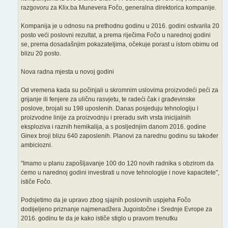
razgovoru za Klix.ba Munevera Fočo, generalna direktorica kompanije.
Kompanija je u odnosu na prethodnu godinu u 2016. godini ostvarila 20
posto veći poslovni rezultat, a prema riječima Fočo u narednoj godini
se, prema dosadašnjim pokazateljima, očekuje porast u istom obimu od
blizu 20 posto.
Nova radna mjesta u novoj godini
Od vremena kada su počinjali u skromnim uslovima proizvodeći peći za
grijanje ili fenjere za uličnu rasvjetu, te radeći čak i građevinske
poslove, brojali su 198 uposlenih. Danas posjeduju tehnologiju i
proizvodne linije za proizvodnju i preradu svih vrsta inicijalnih
eksploziva i raznih hemikalija, a s posljednjim danom 2016. godine
Ginex broji blizu 640 zaposlenih. Planovi za narednu godinu su također
ambiciozni.
"Imamo u planu zapošljavanje 100 do 120 novih radnika s obzirom da
ćemo u narednoj godini investirati u nove tehnologije i nove kapacitete",
ističe Fočo.
Podsjetimo da je upravo zbog sjajnih poslovnih uspjeha Fočo
dodijeljeno priznanje najmenadžera Jugoistočne i Srednje Evrope za
2016. godinu te da je kako ističe stiglo u pravom trenutku