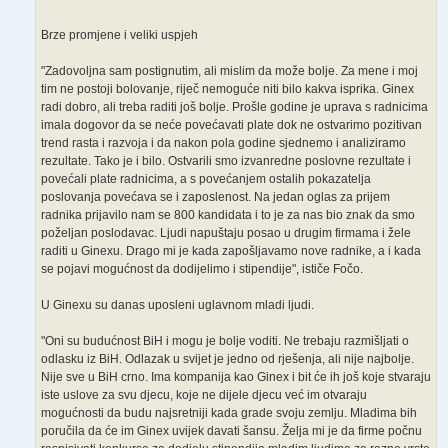
Brze promjene i veliki uspjeh
"Zadovoljna sam postignutim, ali mislim da može bolje. Za mene i moj
tim ne postoji bolovanje, riječ nemoguće niti bilo kakva isprika. Ginex
radi dobro, ali treba raditi još bolje. Prošle godine je uprava s radnicima
imala dogovor da se neće povećavati plate dok ne ostvarimo pozitivan
trend rasta i razvoja i da nakon pola godine sjednemo i analiziramo
rezultate. Tako je i bilo. Ostvarili smo izvanredne poslovne rezultate i
povećali plate radnicima, a s povećanjem ostalih pokazatelja
poslovanja povećava se i zaposlenost. Na jedan oglas za prijem
radnika prijavilo nam se 800 kandidata i to je za nas bio znak da smo
poželjan poslodavac. Ljudi napuštaju posao u drugim firmama i žele
raditi u Ginexu. Drago mi je kada zapošljavamo nove radnike, a i kada
se pojavi mogućnost da dodijelimo i stipendije", ističe Fočo.
U Ginexu su danas uposleni uglavnom mladi ljudi.
"Oni su budućnost BiH i mogu je bolje voditi. Ne trebaju razmišljati o
odlasku iz BiH. Odlazak u svijet je jedno od rješenja, ali nije najbolje.
Nije sve u BiH crno. Ima kompanija kao Ginex i bit će ih još koje stvaraju
iste uslove za svu djecu, koje ne dijele djecu već im otvaraju
mogućnosti da budu najsretniji kada grade svoju zemlju. Mladima bih
poručila da će im Ginex uvijek davati šansu. Želja mi je da firme počnu