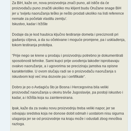
Za BiH, kaže on, nova proizvodnja znači puno, ali ističe da će
proizvođaču puno značiti ukoliko mu klijent budu Oružane snage BiH
jer u 'svijetu naoružanja teško je nešto prodati ukoliko na listi reference
nemate za početak vlastitu zemlju'.
Iskustvo, kadar i tržište
Dodaje da je kod haubica ključno testiranje dometa i preciznosti pri
gađanju ciljeva, a da su očekivane i moguće promjene, pa i usklađenja,
tokom testiranja prototipa.
“Prije nego se krene u prodaju i proizvodnju potrebno je dokumentirati
sposobnosti tehnike. Sami kupci prije uvođenja također isprobavaju
ovakvo naoružanje, a i ugovorima se preciziraju jamstva na opisne
karakteristike. U ovom slučaju radi se o proizvođaču naoružanja s
iskustvom koji već ima dozvole pa i certifikate“.
Dobro je po o Avdagiću što je Bosna i Hercegovina bila veliki
proizvođač naoružanja u okviru bivše Jugoslavije, pa postoji iskustvo i
kadar, a i tržišta koja su zainteresirana.
Ipak, kaže da za svaku novu proizvodnju treba veliki napor, jer se
odvajaju sredstva koja ne donose dobit odmah i uostalom nisu sigurna
ulaganja jer se od proizvodnje na kraju može i odustati zbog mnoštva
razloga.