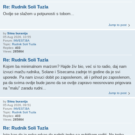
Re: Rudnik Soli Tuzla
Ovdje se slažem u potpunosti s tobom...
Jump to post
by
Sitna buranija
05 Aug 2026, 10:55
Forum:
INVEST.BA
Topic:
Rudnik Soli Tuzla
Replies:
403
Views:
285864
Re: Rudnik Soli Tuzla
Kojom ba minimalnom marżom? Hajde živ bio, već si to radio, daj nam
izvuci maržu rudnika, Solane i Sisecama zadnje tri godine da je svi
uporede. Pa nam izvuci dobit po zaposlenom, ali i prihod po zaposlenom,
pa da svima ovdje bude jasno da se ovdje zapravo neosnovano prigovara
na "malu" zaradu rudni...
Jump to post
by
Sitna buranija
05 Aug 2026, 09:51
Forum:
INVEST.BA
Topic:
Rudnik Soli Tuzla
Replies:
403
Views:
285864
Re: Rudnik Soli Tuzla
Isto kao da je neko rekao da rudnik treba sa gubitkom raditi. Ne treba.