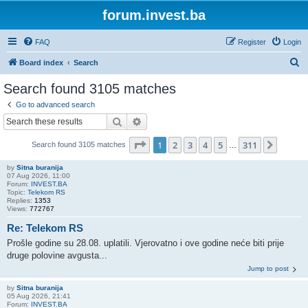
forum.invest.ba
FAQ
Register
Login
S
Board index
Search
e
Search found 3105 matches
a
Go to advanced search
r
Search
Advanced search
c
Page
1
of
311
1
2
3
4
5
311
Next
Search found 3105 matches
h
…
by
Sitna buranija
07 Aug 2026, 11:00
Forum:
INVEST.BA
Topic:
Telekom RS
Replies:
1353
Views:
772767
Re: Telekom RS
Prošle godine su 28.08. uplatili. Vjerovatno i ove godine neće biti prije
druge polovine avgusta...
Jump to post
by
Sitna buranija
05 Aug 2026, 21:41
Forum:
INVEST.BA