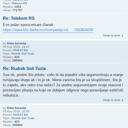
Topic:
Telekom RS
Replies:
1353
Views:
772767
Re: Telekom RS
Evo jedan sponzorisani članak:
https://www.klix.ba/biznis/kompanija-mt ... /260804039
Jump to post
by
Sitna buranija
05 Aug 2026, 16:43
Forum:
INVEST.BA
Topic:
Rudnik Soli Tuzla
Replies:
403
Views:
285864
Re: Rudnik Soli Tuzla
Sve ok, pratim što pišete, volio bi da pojedini više argumentiraju a manje
ismijavaju druge ali i to je ok. Mene zanima šta je sa skupštinom, šta je
tu zapelo, ako neko zna nešto? Ja uredno argumentujem svoje stavove i
postavljam pitanja na koje ne dobijem odgovor nego ponavljanje sebičnih
nebuloza...
Jump to post
by
Sitna buranija
05 Aug 2026, 16:36
Forum:
INVEST.BA
Topic:
Rudnik Soli Tuzla
Replies:
403
Views:
285864