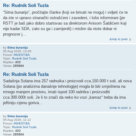
Re: Rudnik Soli Tuzla
“Sitna bunarijo”, pročitajte članke (koji se brisati ne mogu) i vidjeti će te
da ste vi upravo stranački ostrašćeni i zavedeni, i loše informirani (jer
RSTT je baš jako dobro startovao sa direktorom Anisom Šaldićem koji
nije kadar SDA, zato su ga i zamijenili) i mislim da niste dobar ni
prognozer j...
Jump to post
by
Sitna buranija
05 Aug 2026, 13:29
Forum:
INVEST.BA
Topic:
Rudnik Soli Tuzla
Replies:
403
Views:
285864
Re: Rudnik Soli Tuzla
Sadašnja Solana ima 257 radnuika i proizvodi cca.150.000 t soli, ali nova
Solana (po analizima današnje tehnologije) mogla bi biti smještena na
mnogo manjem prostoru, imati ispod 100 radnika i proizvoditi
cca.300.000t soli. Je li to znači da neko ko vozi „kamaz“ treba da ima
jeftiniju cijenu goriva...
Jump to post
by
Sitna buranija
05 Aug 2026, 11:12
Forum:
INVEST.BA
Topic:
Rudnik Soli Tuzla
Replies:
403
Views:
285864