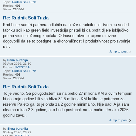
Topic:
Rudnik Soli Tuzla
Replies:
403
Views:
285864
Re: Rudnik Soli Tuzla
Kad bi se sad tri partnera odlučila da ulože u rudnik soli, tvornicu sode I
fabriku soli kao green field investiciju pristali bi da profit dijele isključivo
prema visini uloženog kapitala. Odnosno takve bi cijene sirovine
dogovorili da se to postigne ,a ekonomičnost I produktivnost proizvodnje
u sv...
Jump to post
by
Sitna buranija
05 Aug 2026, 21:30
Forum:
INVEST.BA
Topic:
Rudnik Soli Tuzla
Replies:
403
Views:
285864
Re: Rudnik Soli Tuzla
To je već to. Sa polugodištem su na preko 27 miliona KM a ovim tempom
bi do kraja godine bili vrlo blizu 32.5 miliona KM koliko je potrebno za
rezervu Pa eto ga, to je onda za 2 godine minimalno. Nije sad. A ja sam
okvirno rekao 2-3 godine, ako budu postupali na taj način. Jer ako 2026.
godinu zavr...
Jump to post
by
Sitna buranija
05 Aug 2026, 20:29
Forum:
INVEST.BA