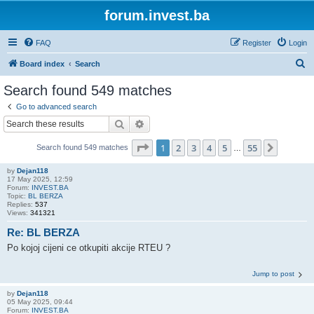
forum.invest.ba
FAQ
Register
Login
S
Board index
Search
e
Search found 549 matches
a
Go to advanced search
r
Search
Advanced search
c
Page
1
of
55
1
2
3
4
5
55
Next
Search found 549 matches
h
…
by
Dejan118
17 May 2025, 12:59
Forum:
INVEST.BA
Topic:
BL BERZA
Replies:
537
Views:
341321
Re: BL BERZA
Po kojoj cijeni ce otkupiti akcije RTEU ?
Jump to post
by
Dejan118
05 May 2025, 09:44
Forum:
INVEST.BA