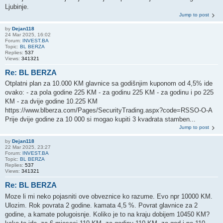
Ljubinje.
Jump to post
by
Dejan118
24 Mar 2025, 16:02
Forum:
INVEST.BA
Topic:
BL BERZA
Replies:
537
Views:
341321
Re: BL BERZA
Otplatni plan za 10.000 KM glavnice sa godišnjim kuponom od 4,5% ide
ovako: - za pola godine 225 KM - za godinu 225 KM - za godinu i po 225
KM - za dvije godine 10.225 KM
https://www.blberza.com/Pages/SecurityTrading.aspx?code=RSSO-O-A
Prije dvije godine za 10 000 si mogao kupiti 3 kvadrata stamben...
Jump to post
by
Dejan118
22 Mar 2025, 23:27
Forum:
INVEST.BA
Topic:
BL BERZA
Replies:
537
Views:
341321
Re: BL BERZA
Moze li mi neko pojasniti ove obveznice ko razume. Evo npr 10000 KM.
Ulozim. Rok povrata 2 godine. kamata 4,5 %. Povrat glavnice za 2
godine, a kamate polugoisnje. Koliko je to na kraju dobijem 10450 KM?