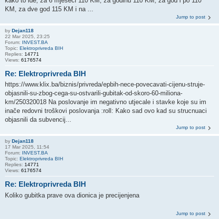
kako to ide, za 6 mjeseci 110 KM, za godinu 110 KM, za god i po 110
KM, za dve god 115 KM i na ...
Jump to post
by
Dejan118
22 Mar 2025, 23:25
Forum:
INVEST.BA
Topic:
Elektroprivreda BIH
Replies:
14771
Views:
6176574
Re: Elektroprivreda BIH
https://www.klix.ba/biznis/privreda/epbih-nece-povecavati-cijenu-struje-
objasnili-su-zbog-cega-su-ostvarili-gubitak-od-skoro-60-miliona-
km/250320018 Na poslovanje im negativno utjecale i stavke koje su im
inače redovni troškovi poslovanja :roll: Kako sad ovo kad su strucnuaci
objasnili da subvencij...
Jump to post
by
Dejan118
17 Mar 2025, 11:54
Forum:
INVEST.BA
Topic:
Elektroprivreda BIH
Replies:
14771
Views:
6176574
Re: Elektroprivreda BIH
Koliko gubitka prave ova dionica je precijenjena
Jump to post