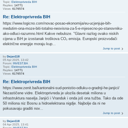
Topic:
Elektroprivreda BIH
Replies:
14771
Views:
6176574
Re: Elektroprivreda BIH
https://www.logicno.com/novac-posao-ekonomija/eu-ucjenjuje-bih-
medutim-ona-moze-biti-totalno-neovisna-za-5-e-mjesecno-po-stanovniku-
ako-odluci-razumno.html Kakve nebuloze. "Glavni razlog ovako niskih
cijena u BiH je izostanak troškova CO₂ emisija. Europski proizvođači
električne energije moraju kup...
Jump to post
by
Dejan118
05 Apr 2025, 13:42
Forum:
INVEST.BA
Topic:
Elektroprivreda BIH
Replies:
14771
Views:
6176574
Re: Elektroprivreda BIH
https://www.zenit.ba/kantonalni-sud-ponistio-odluku-o-gradnji-he-janjici/
Nezastičene vidre. Elektroprivreda je ulozila desetak miliona u
infrastruktura naselja Janjići i Vranduk i onda još ona tužba. Tako da ode
50 miliona niz Bosnu a hidroelektrana nigdje. Najbolje da ni ne
pokusavaju graditi nov...
Jump to post
by
Dejan118
04 Apr 2025, 13:41
Forum:
INVEST.BA