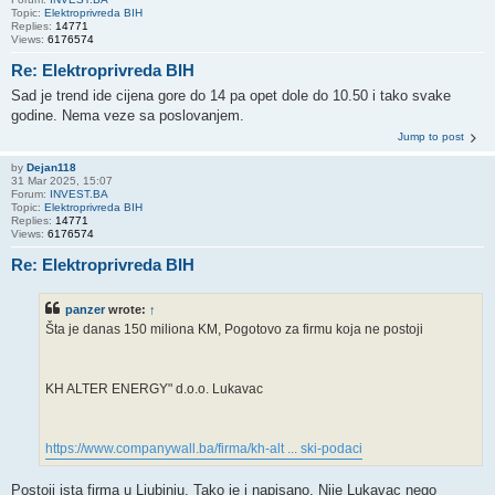
Topic:
Elektroprivreda BIH
Replies:
14771
Views:
6176574
Re: Elektroprivreda BIH
Sad je trend ide cijena gore do 14 pa opet dole do 10.50 i tako svake
godine. Nema veze sa poslovanjem.
Jump to post
by
Dejan118
31 Mar 2025, 15:07
Forum:
INVEST.BA
Topic:
Elektroprivreda BIH
Replies:
14771
Views:
6176574
Re: Elektroprivreda BIH
panzer
wrote:
↑
Šta je danas 150 miliona KM, Pogotovo za firmu koja ne postoji
KH ALTER ENERGY" d.o.o. Lukavac
https://www.companywall.ba/firma/kh-alt ... ski-podaci
Postoji ista firma u Ljubinju. Tako je i napisano. Nije Lukavac nego